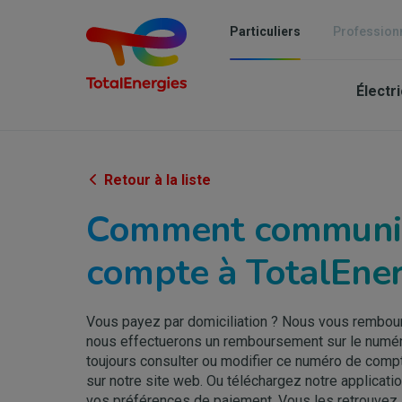
Aller
au
Particuliers
Profession
contenu
Mai
principal
Électri
nav
-
Part
Retour à la liste
Comment communi
compte à TotalEner
Vous payez par domiciliation ? Nous vous rembou
nous effectuerons un remboursement sur le numé
toujours consulter ou modifier ce numéro de comp
sur notre site web. Ou téléchargez notre applicati
vos préférences de paiement. Vous les retrouvez so