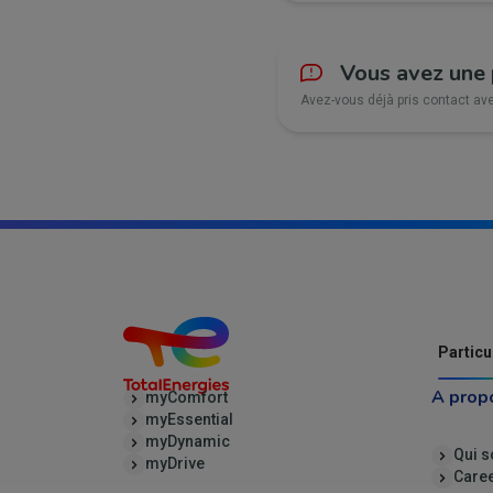
Vous avez une 
Avez-vous déjà pris contact ave
Particu
A prop
myComfort
myEssential
myDynamic
Qui 
myDrive
Care