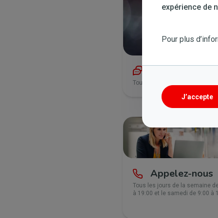
expérience de na
Pour plus d’info
Lancez un chat
Tous les jours de la semaine de
J’accepte
Appelez-nous
Tous les jours de la semaine d
à 19:00 et le samedi de 9:00 à 