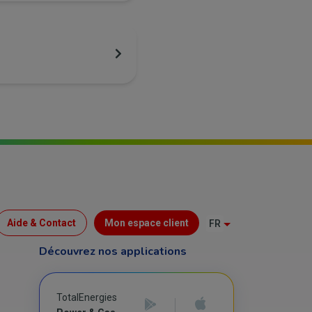
Menu
Aide & Contact
Mon espace client
FR
Top
Découvrez nos applications
(B2C)
TotalEnergies