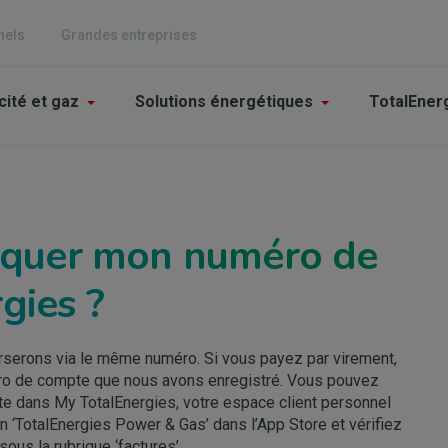
nels
Grandes entreprises
n
cité et gaz
Solutions énergétiques
TotalEner
igation
iculier
quer mon numéro de
gies ?
rserons via le même numéro. Si vous payez par virement,
ro de compte que nous avons enregistré. Vous pouvez
te dans My TotalEnergies, votre espace client personnel
on ‘TotalEnergies Power & Gas’ dans l’App Store et vérifiez
us la rubrique ‘factures’.