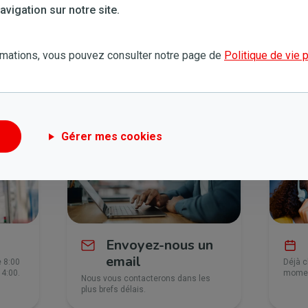
vigation sur notre site.
rmations, vous pouvez consulter notre page de
Politique de vie 
 8:00 à 21:30 et le samedi de 9:00 à 14:00.
Gérer mes cookies
Envoyez-nous un
email
e 8:00
Déjà c
14:00.
moment
Nous vous contacterons dans les
plus brefs délais.