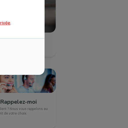
privée
.
Rappelez-moi
lient ? Nous vous rappelons au
 de votre choix.