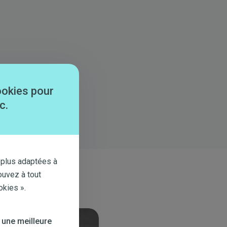
ookies pour
c.
 plus adaptées à
ouvez à tout
okies ».
 une meilleure