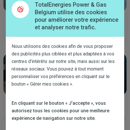
TotalEnergies Power & Gas
Belgium utilise des cookies
pour améliorer votre expérience
Appelez-nous
et analyser notre trafic.
Tous les jours de la semaine de 8:00 à 19:00 et le samedi de 9:00 à
14:00.
Nous utilisons des cookies afin de vous proposer
des publicités plus ciblées et plus adaptées à vos
centres d'intérêts sur notre site, mais aussi sur les
réseaux sociaux. Vous pouvez à tout moment
personnaliser vos préférences en cliquant sur le
bouton « Gérer mes cookies ».
En cliquant sur le bouton « J’accepte », vous
Envoyez-nous un email
autorisez tous les cookies pour une meilleure
Nous vous contacterons dans les plus brefs délais.
expérience de navigation sur notre site.