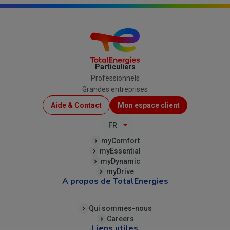
Particuliers
Professionnels
Grandes entreprises
Menu
Aide & Contact
Mon espace client
Top
FR
(B2C)
myComfort
myEssential
myDynamic
myDrive
A propos de TotalEnergies
Qui sommes-nous
Careers
Liens utiles