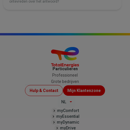
ontevreden over het antwoord?
Particulieren
Professioneel
Grote bedrijven
Menu
Hulp & Contact
Mijn Klantenzone
Top
NL
(B2C)
myComfort
myEssential
myDynamic
myDrive