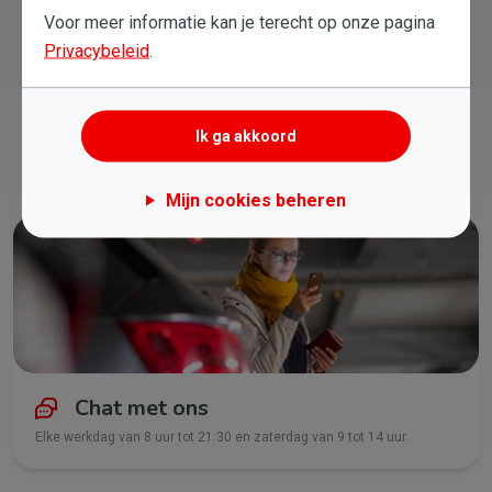
Voor meer informatie kan je terecht op onze pagina
Privacybeleid
.
Ik ga akkoord
Neem contact met ons op
Mijn cookies beheren
Chat met ons
Elke werkdag van 8 uur tot 21:30 en zaterdag van 9 tot 14 uur.