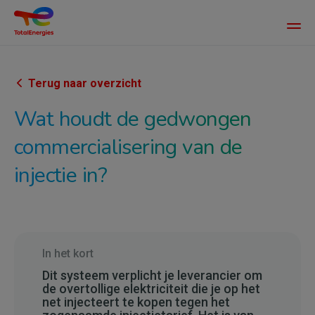
Main
men
Overslaan
en
naar
Terug naar overzicht
de
Wat houdt de gedwongen
inhoud
gaan
commercialisering van de
injectie in?
In het kort
Dit systeem verplicht je leverancier om
de overtollige elektriciteit die je op het
net injecteert te kopen tegen het