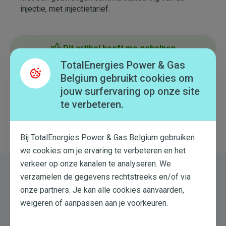
injectie, met injectietarief.
Dit artikel heeft me geholpen
TotalEnergies Power & Gas
Belgium gebruikt cookies om
Dit artikel heeft me niet geholpen
jouw surfervaring op onze site
te verbeteren.
Terug naar overzicht
Bij TotalEnergies Power & Gas Belgium gebruiken
we cookies om je ervaring te verbeteren en het
verkeer op onze kanalen te analyseren. We
verzamelen de gegevens rechtstreeks en/of via
Nog steeds hulp nodig?
onze partners. Je kan alle cookies aanvaarden,
Probeer een nieuwe zoekopdracht
weigeren of aanpassen aan je voorkeuren.