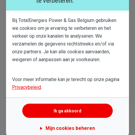
te verbeteren.
verbruiksanalyse en de actuele tarieven.
Deel de installatiekosten door de jaarlijkse
besparingen om te zien hoe
snel je de investering
Bij TotalEnergies Power & Gas Belgium gebruiken
terugverdient
.
we cookies om je ervaring te verbeteren en het
In veel gevallen kan de investering
binnen 1-2 jaar
verkeer op onze kanalen te analyseren. We
worden terugverdiend
, afhankelijk van je
verzamelen de gegevens rechtstreeks en/of via
verbruikspatroon en de tariefverschillen tussen dag en
onze partners. Je kan alle cookies aanvaarden,
nacht.
weigeren of aanpassen aan je voorkeuren.
Voor meer informatie kan je terecht op onze pagina
Privacybeleid
.
Betaalt u de juiste prijs
Ik ga akkoord
voor uw energie? Vergelijk
nu onze aanbiedingen!
Mijn cookies beheren