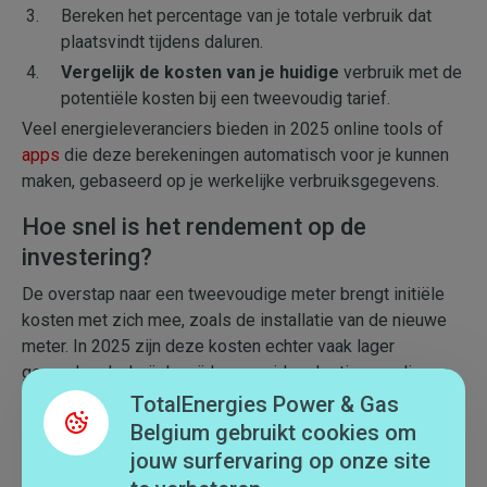
Bereken het percentage van je totale verbruik dat
plaatsvindt tijdens daluren.
Vergelijk de kosten van je huidige
verbruik met de
potentiële kosten bij een tweevoudig tarief.
Veel energieleveranciers bieden in 2025 online tools of
apps
die deze berekeningen automatisch voor je kunnen
maken, gebaseerd op je werkelijke verbruiksgegevens.
Hoe snel is het rendement op de
investering?
De overstap naar een tweevoudige meter brengt initiële
kosten met zich mee, zoals de installatie van de nieuwe
meter. In 2025 zijn deze kosten echter vaak lager
geworden dankzij de wijdverspreide adoptie van slimme
meters. Om het rendement op je investering te berekenen:
TotalEnergies Power & Gas
Belgium gebruikt cookies om
Bepaal de
installatiekosten
van de nieuwe meter.
jouw surfervaring op onze site
Bereken je jaarlijkse besparingen op basis van je