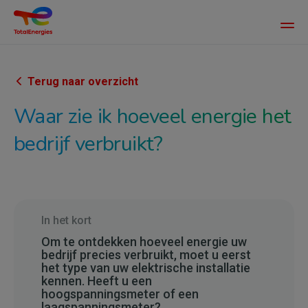
Main
men
Overslaan
en
naar
Terug naar overzicht
de
Waar zie ik hoeveel energie het
inhoud
gaan
bedrijf verbruikt?
In het kort
Om te ontdekken hoeveel energie uw
bedrijf precies verbruikt, moet u eerst
het type van uw elektrische installatie
kennen. Heeft u een
hoogspanningsmeter of een
laagspanningsmeter?