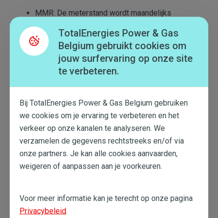
MMR: De meterstand wordt maandelijks
doorgegeven. Uw factuur wordt dus berekend
TotalEnergies Power & Gas
op basis van het reële
Belgium gebruikt cookies om
verbruik
"="">verbruik">
verbruik
.
AMR: U kunt uw
verbruik
"="">verbruik">
verbruik
jouw surfervaring op onze site
per kwartier bekijken in
Mijn klantenzone
bij de
te verbeteren.
tab Verbruik.
Verbruik bij een
Bij TotalEnergies Power & Gas Belgium gebruiken
laagspanningsmeter
we cookies om je ervaring te verbeteren en het
verkeer op onze kanalen te analyseren. We
Heeft u een laagspanningsmeter? Ook dan kunt u
verzamelen de gegevens rechtstreeks en/of via
terecht in
Mijn klantenzone
. Bovendien staat uw
onze partners. Je kan alle cookies aanvaarden,
verbruik
"="">verbruik">
verbruik
ook aangegeven op
weigeren of aanpassen aan je voorkeuren.
uw eindafrekening.
Klassieke meter: We kunnen u geen preciezere
data geven dan op uw jaarlijkse afrekening.
Voor meer informatie kan je terecht op onze pagina
Digitale meter: U kunt een maandelijkse
Privacybeleid
.
afrekening vragen.