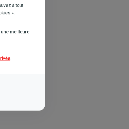
ouvez à tout
okies ».
 une meilleure
privée
.