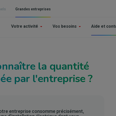
nels
Grandes entreprises
Main
Votre activité
Vos besoins
Aide et cont
navigation
-
Grande
enterprises
nnaître la quantité
e par l'entreprise ?
 votre entreprise consomme précisément,