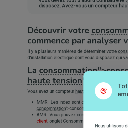
vous devez tout d'abord connaître le t
disposez. Avez-vous un compteur haut
Découvrir votre
consomm
commence par analyser vo
Il y a plusieurs manières de déterminer votre
cons
d'installation électrique dont vous disposez qui v
La
consommation
">cons
haute tension
">haute te
Tot
Vous avez un compteur
haute tension
">haute tens
amé
MMR : Les index sont communiqués tous les mo
consommation
">consommation réelle.
AMR : Vous pouvez consulter votre
consomma
client
, onglet Consommation.
Nous utilisons d