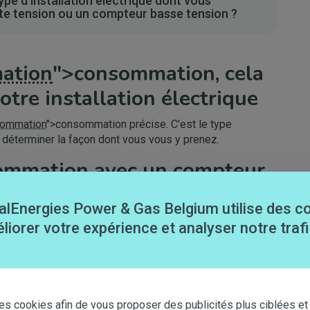
ype d'installation électrique dont vous
e tension ou un compteur basse tension ?
ation
">consommation, cela
tre installation électrique
ommation
">consommation précise. C'est le type
a déterminer la façon dont vous vous y prenez.
ommation avec un compteur
nsion
alEnergies Power & Gas Belgium utilise des c
ion ? Dans ce cas, vous avez deux options.
liorer votre expérience et analyser notre trafi
is. Votre facture est donc calculée sur la base de la
tion
">consommation par trimestre dans
Mon espace
es cookies afin de vous proposer des publicités plus ciblées et