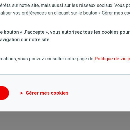
ommation avec un compteur
térêts sur notre site, mais aussi sur les réseaux sociaux. Vous p
iser vos préférences en cliquant sur le bouton « Gérer mes co
nsion
sion ? Là aussi, vous pouvez vous rendre dans
Mon
 le bouton « J’accepte », vous autorisez tous les cookies pour
nt votre
consommation
">consommation sur votre
vigation sur notre site.
ous communiquer de données plus précises que celles
uel.
rmations, vous pouvez consulter notre page de
Politique de vie 
r un décompte mensuel.
Gérer mes cookies
Cet article ne m'a pas aidé