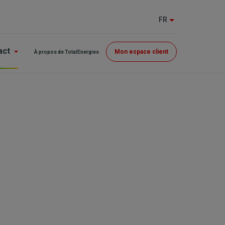
FR
Menu
act
Mon espace client
À propos de TotalEnergies
Top
(GE)