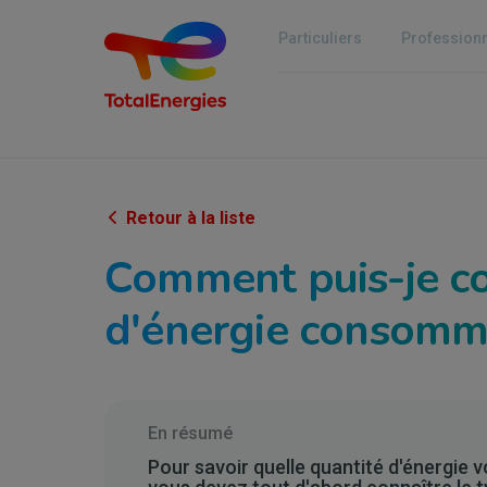
Aller
au
Particuliers
Profession
contenu
principal
Retour à la liste
Comment puis-je co
d'énergie consommé
En résumé
Pour savoir quelle quantité d'énergie