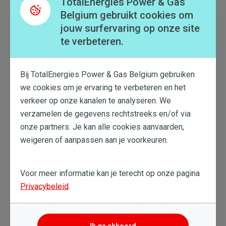
verbruik
">verbruik?
TotalEnergies Power & Gas
Belgium gebruikt cookies om
Heeft uw bedrijf een stabiel
verbruik
">verbruik en
jouw surfervaring op onze site
blijven de prijzen op de energiemarkt ook stabiel?
te verbeteren.
Dan hoeft u zich geen zorgen te maken: uw
voorschot
">voorschot ligt dan dicht bij de kost van
uw reële
verbruik
">verbruik.
Bij TotalEnergies Power & Gas Belgium gebruiken
Prijsschommelingen?
we cookies om je ervaring te verbeteren en het
verkeer op onze kanalen te analyseren. We
Schommelen de prijzen erg op de
verzamelen de gegevens rechtstreeks en/of via
energiemarkt? Neem dan contact op met onze
onze partners. Je kan alle cookies aanvaarden,
klantendienst of uw dossierbeheerder (als u er een
heeft) om uw voorschotbedragen te bespreken. U
weigeren of aanpassen aan je voorkeuren.
vindt de gegevens van deze persoon terug op uw
facturen.
Voor meer informatie kan je terecht op onze pagina
Privacybeleid
.
Dit artikel heeft me geholpen
Ik ga akkoord