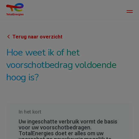
Main
men
Overslaan
en
naar
Terug naar overzicht
de
Hoe weet ik of het
inhoud
gaan
voorschotbedrag voldoende
hoog is?
In het kort
Uw ingeschatte verbruik vormt de basis
voor uw voorschotbedragen.
TotalEnergies doet er alles om uw