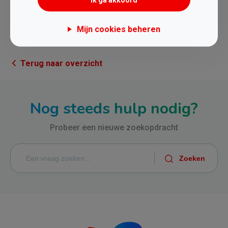
Dit artikel heeft me niet geholpen
Mijn cookies beheren
Terug naar overzicht
Nog steeds hulp nodig?
Probeer een nieuwe zoekopdracht