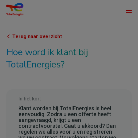
Main
men
Overslaan
en
naar
Terug naar overzicht
de
Hoe word ik klant bij
inhoud
gaan
TotalEnergies?
In het kort
Klant worden bij TotalEnergies is heel
eenvoudig. Zodra u een offerte heeft
aangevraagd, krijgt u een
contractvoorstel. Gaat u akkoord? Dan
regelen we alles voor u en registreren
we uw contract. Vervolgens starten we