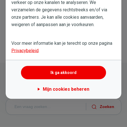
verkeer op onze kanalen te analyseren. We
Dit artikel heeft me geholpen
verzamelen de gegevens rechtstreeks en/of via
onze partners. Je kan alle cookies aanvaarden,
weigeren of aanpassen aan je voorkeuren.
Dit artikel heeft me niet geholpen
Voor meer informatie kan je terecht op onze pagina
Privacybeleid
.
Terug naar overzicht
Ik ga akkoord
Nog steeds hulp nodig?
Mijn cookies beheren
Probeer een nieuwe zoekopdracht