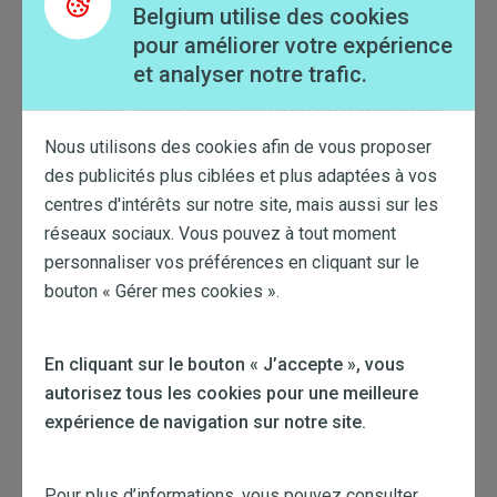
Si votre adresse e-mail est déjà dans notre
Belgium utilise des cookies
banque de données, votre compte sera
pour améliorer votre expérience
et analyser notre trafic.
automatiquement lié à votre numéro de
client
. Vous recevrez alors un e-mail vous
Nous utilisons des cookies afin de vous proposer
invitant à choisir un mot de passe. Dès que
des publicités plus ciblées et plus adaptées à vos
vous avez choisi ce mot de passe, votre
centres d'intérêts sur notre site, mais aussi sur les
compte est créé.
réseaux sociaux. Vous pouvez à tout moment
personnaliser vos préférences en cliquant sur le
bouton « Gérer mes cookies ».
Image
En cliquant sur le bouton « J’accepte », vous
autorisez tous les cookies pour une meilleure
expérience de navigation sur notre site.
Pour plus d’informations, vous pouvez consulter