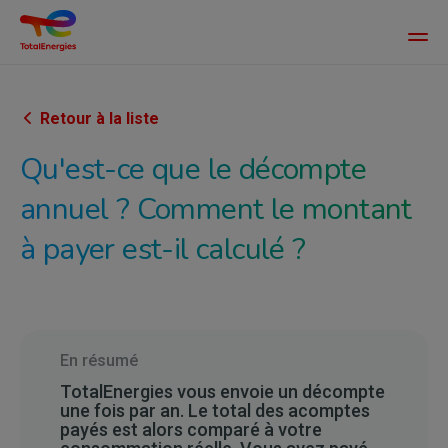
Main
men
Aller
au
contenu
Retour à la liste
principal
Qu'est-ce que le décompte
annuel ? Comment le montant
à payer est-il calculé ?
En résumé
TotalEnergies vous envoie un décompte
une fois par an. Le total des acomptes
payés est alors comparé à votre