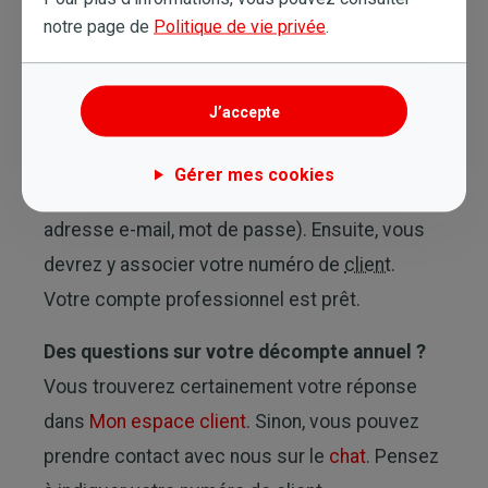
notre page de
Politique de vie privée
.
Si vous renseignez une adresse e-mail qui ne
J’accepte
figure pas dans notre banque de données,
vous recevez un e-mail vous invitant à créer
Gérer mes cookies
votre compte manuellement (nom, prénom,
adresse e-mail, mot de passe). Ensuite, vous
devrez y associer votre numéro de
client
.
Votre compte professionnel est prêt.
Des questions sur votre décompte annuel ?
Vous trouverez certainement votre réponse
dans
Mon espace client
. Sinon, vous pouvez
prendre contact avec nous sur le
chat
. Pensez