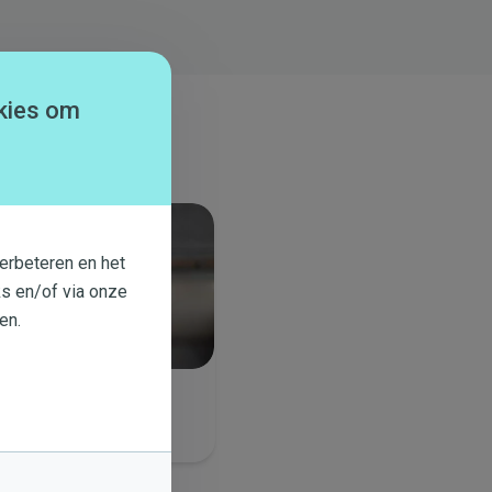
kies om
erbeteren en het
s en/of via onze
en.