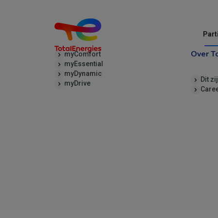
Part
Over T
myComfort
myEssential
myDynamic
Dit zi
myDrive
Care