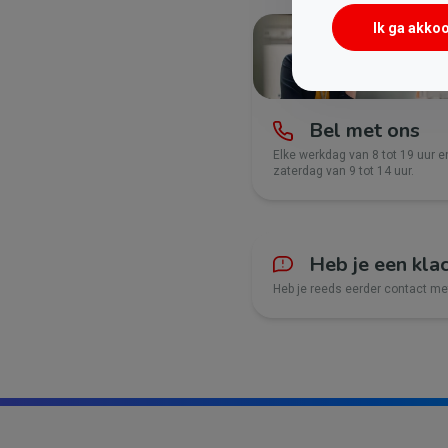
Ik ga akko
Bel met ons
Elke werkdag van 8 tot 19 uur e
zaterdag van 9 tot 14 uur.
Heb je een kla
Heb je reeds eerder contact m