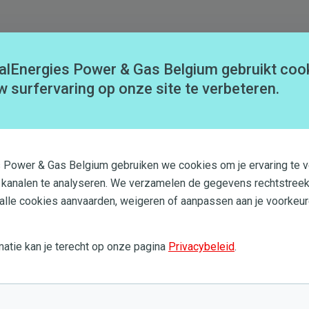
alEnergies Power & Gas Belgium gebruikt coo
Neem contact met ons op
w surfervaring op onze site te verbeteren.
s Power & Gas Belgium gebruiken we cookies om je ervaring te v
 kanalen te analyseren. We verzamelen de gegevens rechtstreek
 alle cookies aanvaarden, weigeren of aanpassen aan je voorkeur
atie kan je terecht op onze pagina
Privacybeleid
.
0 en zaterdag van 9 tot 14 uur.