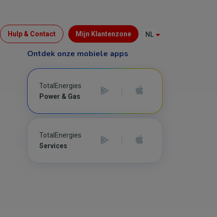
Menu
Hulp & Contact
Mijn Klantenzone
NL
Top
Ontdek onze mobiele apps
(B2C)
TotalEnergies
Power & Gas
TotalEnergies
Services