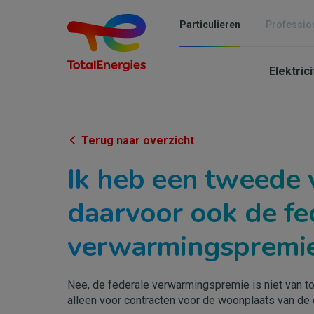
Overslaan
en
Particulieren
Professio
naar
Mai
de
inhoud
Elektric
navi
gaan
-
Parti
Terug naar overzicht
Ik heb een tweede ve
daarvoor ook de fe
verwarmingspremi
Nee, de federale verwarmingspremie is niet van to
alleen voor contracten voor de woonplaats van de 