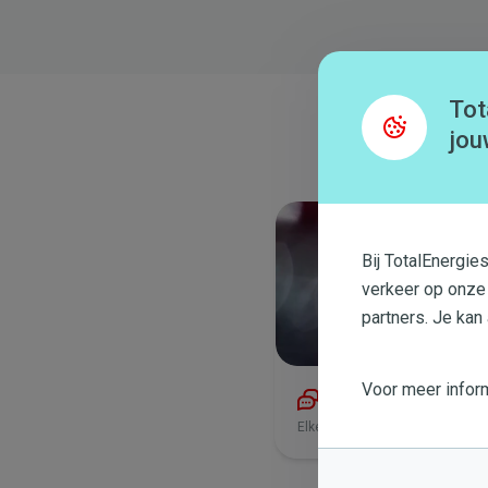
Tot
jou
Bij TotalEnergie
verkeer op onze
partners. Je kan
Voor meer inform
Chat met ons
Elke werkdag van 8 uur tot 21:3