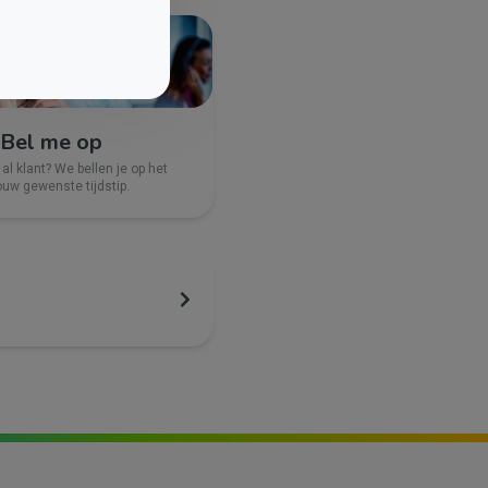
Bel me op
 al klant? We bellen je op het
ouw gewenste tijdstip.