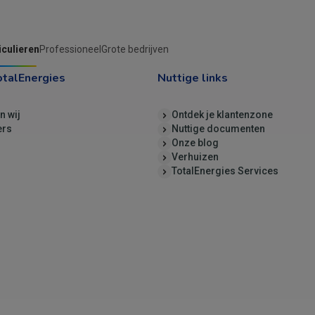
iculieren
Professioneel
Grote bedrijven
otalEnergies
Nuttige links
jn wij
Ontdek je klantenzone
ers
Nuttige documenten
Onze blog
Verhuizen
TotalEnergies Services