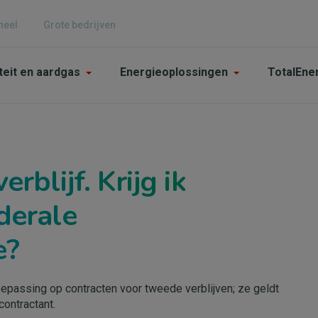
neel
Grote bedrijven
n
iteit en aardgas
Energieoplossingen
TotalEne
gation
culier
rblijf. Krijg ik
derale
e?
epassing op contracten voor tweede verblijven; ze geldt
contractant.