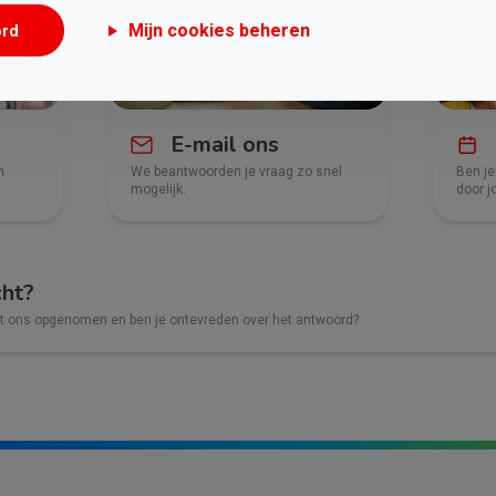
Mijn cookies beheren
ord
E-mail ons
n
We beantwoorden je vraag zo snel
Ben je
mogelijk.
door j
cht?
et ons opgenomen en ben je ontevreden over het antwoord?