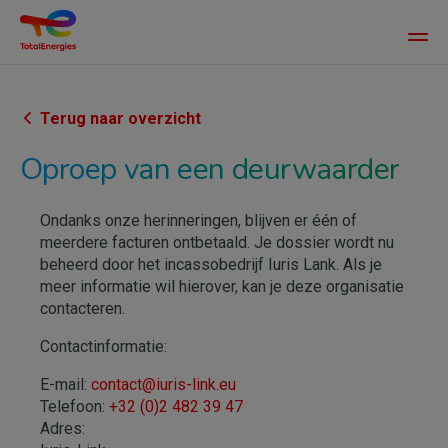
Main
men
Overslaan
en
naar
Terug naar overzicht
de
Oproep van een deurwaarder
inhoud
gaan
Ondanks onze herinneringen, blijven er één of
meerdere facturen ontbetaald. Je dossier wordt nu
beheerd door het incassobedrijf Iuris Lank. Als je
meer informatie wil hierover, kan je deze organisatie
contacteren.
Contactinformatie:
E-mail:
contact@iuris-link.eu
Telefoon:
+32 (0)2 482 39 47
Adres: