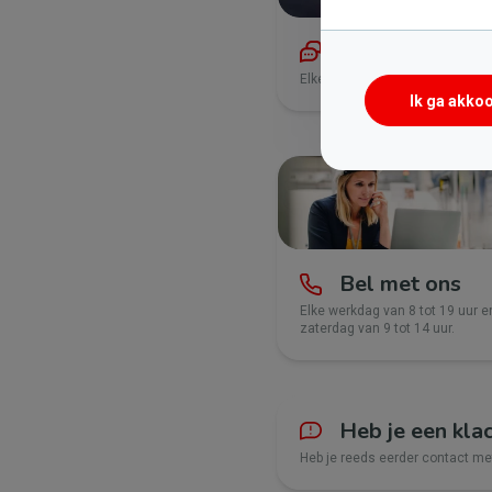
Chat met ons
Elke werkdag van 8 uur tot 21:3
Ik ga akko
Bel met ons
Elke werkdag van 8 tot 19 uur e
zaterdag van 9 tot 14 uur.
Heb je een kla
Heb je reeds eerder contact m