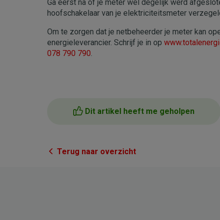
Ga eerst na of je meter wel degelijk werd afgeslote
hoofschakelaar van je elektriciteitsmeter verzegel
Om te zorgen dat je netbeheerder je meter kan ope
energieleverancier. Schrijf je in op
www.totalenergi
078 790 790
.
Dit artikel heeft me geholpen
Terug naar overzicht