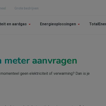
neel
Grote bedrijven
n
iteit en aardgas
Energieoplossingen
TotalEne
gation
culier
n meter aanvragen
e momenteel geen elektriciteit of verwarming? Dan is je