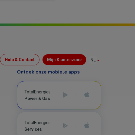
Menu
Hulp & Contact
Mijn Klantenzone
NL
Top
Ontdek onze mobiele apps
(B2C)
TotalEnergies
Power & Gas
TotalEnergies
Services