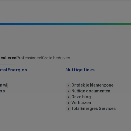
iculieren
Professioneel
Grote bedrijven
otalEnergies
Nuttige links
jn wij
Ontdek je klantenzone
ers
Nuttige documenten
Onze blog
Verhuizen
TotalEnergies Services