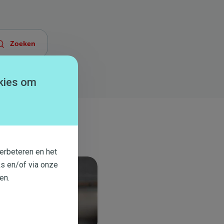
kies om
erbeteren en het
s en/of via onze
en.