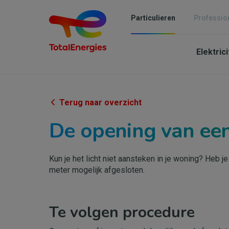
Overslaan
en
Particulieren
Professio
naar
Mai
de
inhoud
Elektric
navi
gaan
-
Parti
Terug naar overzicht
De opening van ee
Kun je het licht niet aansteken in je woning? Heb j
meter mogelijk afgesloten.
Te volgen procedure