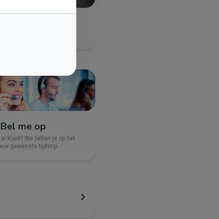
Bel me op
 al klant? We bellen je op het
ouw gewenste tijdstip.