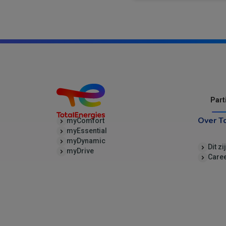
Part
Over T
myComfort
myEssential
myDynamic
Dit zi
myDrive
Care