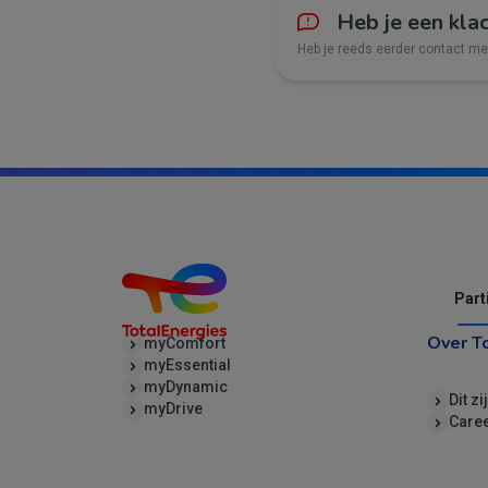
Heb je een kla
Heb je reeds eerder contact m
Part
Over T
myComfort
myEssential
myDynamic
Dit zi
myDrive
Care