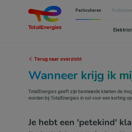
Overslaan
en
Particulieren
Professio
naar
Mai
de
inhoud
Elektric
navi
gaan
-
Parti
Terug naar overzicht
Wanneer krijg ik mi
TotalEnergies geeft zijn bestaande klanten de mo
worden bij TotalEnergies in ruil voor een korting op
Je hebt een 'petekind' k