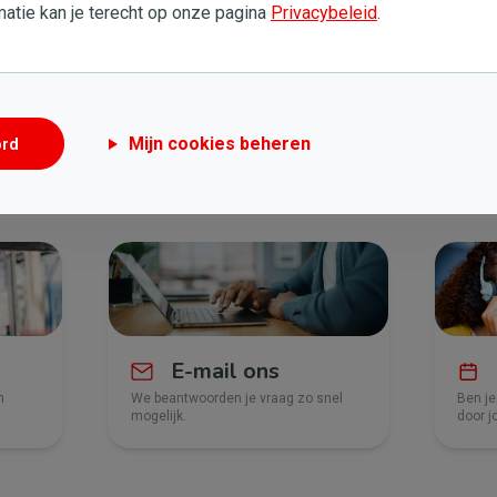
atie kan je terecht op onze pagina
Privacybeleid
.
Mijn cookies beheren
ord
0 en zaterdag van 9 tot 14 uur.
E-mail ons
n
We beantwoorden je vraag zo snel
Ben je
mogelijk.
door j