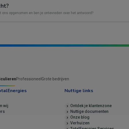
cht?
et ons opgenomen en ben je ontevreden over het antwoord?
iculieren
Professioneel
Grote bedrijven
otalEnergies
Nuttige links
jn wij
Ontdek je klantenzone
ers
Nuttige documenten
Onze blog
Verhuizen
TotalEnergies Services