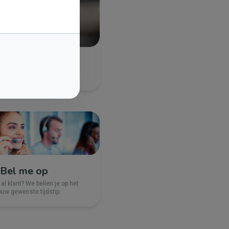
Bel me op
 al klant? We bellen je op het
ouw gewenste tijdstip.