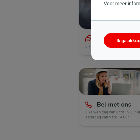
Voor meer inform
Chat met ons
Ik ga akko
Elke werkdag van 8 uur tot 21:3
Bel met ons
Elke werkdag van 8 tot 19 uur e
zaterdag van 9 tot 14 uur.