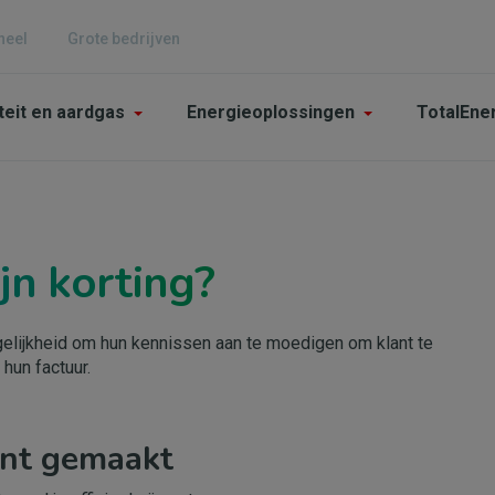
neel
Grote bedrijven
n
iteit en aardgas
Energieoplossingen
TotalEne
gation
culier
jn korting?
gelijkheid om hun kennissen aan te moedigen om klant te
 hun factuur.
lant gemaakt