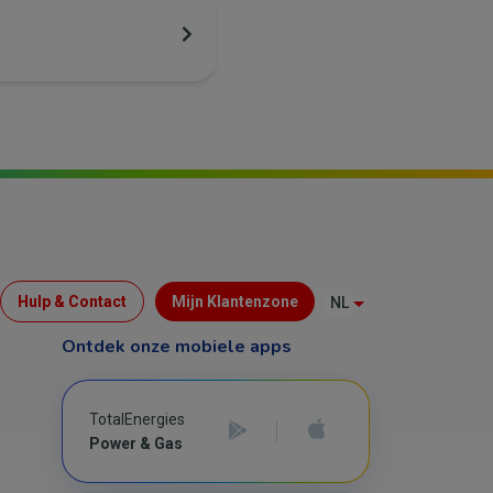
Menu
Hulp & Contact
Mijn Klantenzone
NL
Top
Ontdek onze mobiele apps
(B2C)
TotalEnergies
Power & Gas