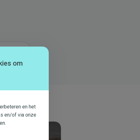
kies om
erbeteren en het
s en/of via onze
en.