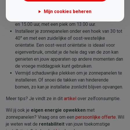
(wasmachines, drogers, vaatwassers, enz.) zoveel
mogelijk op het moment dat je energie produceert. De
Mijn cookies beheren
beste tijd voor optimaal zelfverbruik ligt tussen 12.00
en 15.00 uur, met een piek om 13.00 uur.
Installeer je zonnepanelen onder een hoek van 30 tot
40° en met een zuidelijke of oost-westelijke
oriëntatie. Een oost-west oriëntatie is ideaal voor
eigenverbruik, omdat je de hele dag van de zon kan
genieten en jouw apparaten op andere momenten dan
de vroege middagpiek kunt gebruiken.
Vermijd schaduwrijke plekken om je zonnepanelen te
installeren. Of snoei de takken van hinderende
bomen, zo kan je installatie zonlicht blijven opvangen.
Meer tips? Je vindt ze in dit
artikel
over zelfconsumptie.
Wil jij ook je
eigen energie opwekken
met
zonnepanelen? Vraag ons om een
persoonlijke offerte
. Wil
je weten wat de
rentabiliteit
van jouw toekomstige