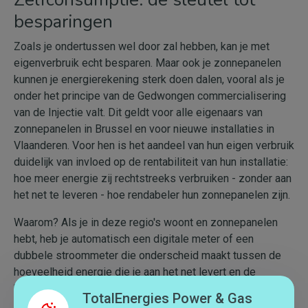
besparingen
Zoals je ondertussen wel door zal hebben, kan je met
eigenverbruik echt besparen. Maar ook je zonnepanelen
kunnen je energierekening sterk doen dalen, vooral als je
onder het principe van de Gedwongen commercialisering
van de Injectie valt. Dit geldt voor alle eigenaars van
zonnepanelen in Brussel en voor nieuwe installaties in
Vlaanderen. Voor hen is het aandeel van hun eigen verbruik
duidelijk van invloed op de rentabiliteit van hun installatie:
hoe meer energie zij rechtstreeks verbruiken - zonder aan
het net te leveren - hoe rendabeler hun zonnepanelen zijn.
Waarom? Als je in deze regio's woont en zonnepanelen
hebt, heb je automatisch een digitale meter of een
dubbele stroommeter die onderscheid maakt tussen de
hoeveelheid energie die je aan het net levert en de
hoeveelheid die je van het net afneemt. Het is echter
TotalEnergies Power & Gas
belangrijk om te weten dat het injectietarief - de prijs die