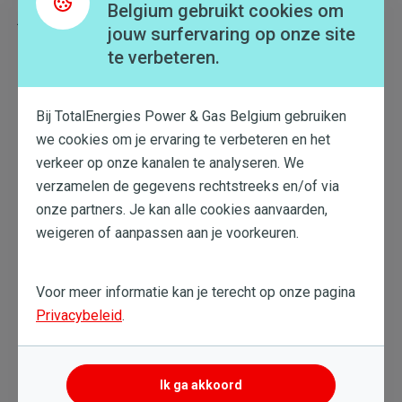
Belgium gebruikt cookies om
je leverancier betaalt om de energie die je injecteert te
jouw surfervaring op onze site
kopen - lager is dan de kosten van de energie die je
te verbeteren.
betaalt om te onttrekken.
Kortom, door je eigen verbruik te maximaliseren, hoef je je
Bij TotalEnergies Power & Gas Belgium gebruiken
energie niet voor méér te kopen dan waarvoor je het
we cookies om je ervaring te verbeteren en het
verkoopt.
verkeer op onze kanalen te analyseren. We
verzamelen de gegevens rechtstreeks en/of via
onze partners. Je kan alle cookies aanvaarden,
Hoe je zelfverbruik verhogen?
weigeren of aanpassen aan je voorkeuren.
Wil jij net als Ilse en Wouter je liefdesnest optimaliseren?
Met een batterij haal je het meest uit je zonnepanelen en
Voor meer informatie kan je terecht op onze pagina
kan je haast al je opgewekte elektriciteit zelf verbruiken.
Privacybeleid
.
Dat kan oplopen tot 80% (tegenover het gebruikelijke
gemiddelde van 37%). Hier nog wat extra tips:
Ik ga akkoord
Gebruik je energie-intensieve apparaten