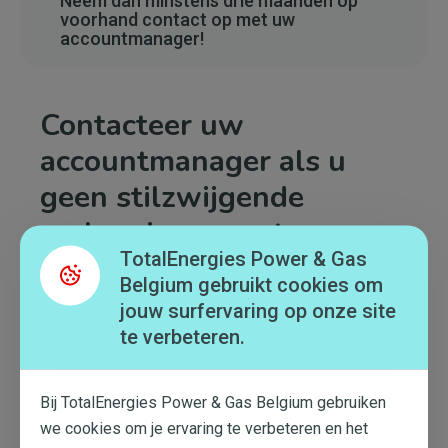
Neem dan minstens drie maanden op
voorhand contact op met uw
accountmanager!
Contacteer uw
accountmanager als u
geen stilzwijgende
verlenging wenst
TotalEnergies Power & Gas
Als u geen stilzwijgende verlenging wil, moet u
Belgium gebruikt cookies om
minstens drie maanden voor het aflopen van uw
jouw surfervaring op onze site
contract
contact opnemen met uw accountmanager.
te verbeteren.
U vindt deze info ook terug in onze algemene
verkoopsvoorwaarden. De contactgegevens van uw
accountmanager vindt u op uw facturen.
Bij TotalEnergies Power & Gas Belgium gebruiken
we cookies om je ervaring te verbeteren en het