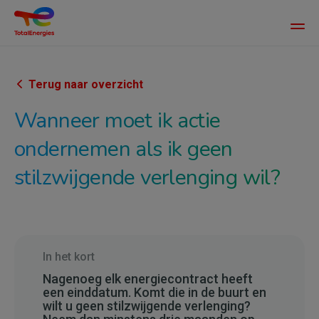
Main
men
Overslaan
en
naar
Terug naar overzicht
de
Wanneer moet ik actie
inhoud
gaan
ondernemen als ik geen
stilzwijgende verlenging wil?
In het kort
Nagenoeg elk energiecontract heeft
een einddatum. Komt die in de buurt en
wilt u geen stilzwijgende verlenging?