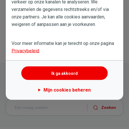
verkeer op onze kanalen te analyseren. We
Dit artikel heeft me geholpen
verzamelen de gegevens rechtstreeks en/of via
onze partners. Je kan alle cookies aanvaarden,
weigeren of aanpassen aan je voorkeuren.
Dit artikel heeft me niet geholpen
Voor meer informatie kan je terecht op onze pagina
Privacybeleid
.
Terug naar overzicht
Ik ga akkoord
Nog steeds hulp nodig?
Mijn cookies beheren
Probeer een nieuwe zoekopdracht