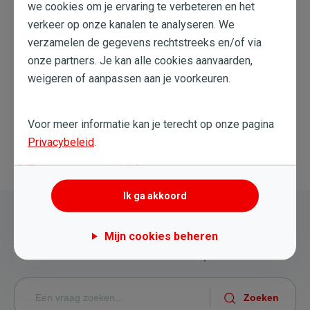
we cookies om je ervaring te verbeteren en het
verkeer op onze kanalen te analyseren. We
verzamelen de gegevens rechtstreeks en/of via
Dit artikel heeft me geholpen
onze partners. Je kan alle cookies aanvaarden,
weigeren of aanpassen aan je voorkeuren.
Dit artikel heeft me niet geholpen
Voor meer informatie kan je terecht op onze pagina
Privacybeleid
.
Terug naar overzicht
Ik ga akkoord
Nog steeds hulp nodig?
Mijn cookies beheren
Probeer een nieuwe zoekopdracht