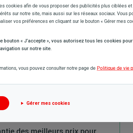
 dans le prix de votre énergie ou dans le pire des cas,
es cookies afin de vous proposer des publicités plus ciblées et
ergie.
térêts sur notre site, mais aussi sur les réseaux sociaux. Vous p
iser vos préférences en cliquant sur le bouton « Gérer mes co
 votre région par défaut, à un tarif standard. Il se peut
de consommation. Autrement dit : anticipez !
Choisissez
 le bouton « J’accepte », vous autorisez tous les cookies pour
verte accessible à tous
vigation sur notre site.
comparateurs de prix
. En effet, nous sommes un
terme en adoptant un positionnement prix stable et
rmations, vous pouvez consulter notre page de
Politique de vie 
 et rejoignez l'aventure durable de TotalEnergies !
Gérer mes cookies
antie des meilleurs prix pour