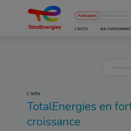
Aller
au
Particuliers
Professionnels
contenu
principal
B2C
L'ACTU
MA CONSOMMAT
-
Navigation
principale
L'actu
TotalEnergies en for
croissance