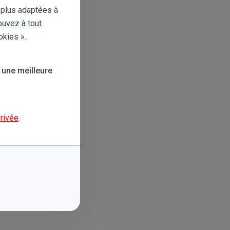
 plus adaptées à
ouvez à tout
okies ».
 une meilleure
privée
.