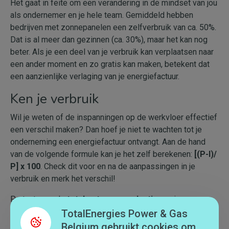
Het gaat in feite om een verandering in de mindset van jou
als ondernemer en je hele team. Gemiddeld hebben
bedrijven met zonnepanelen een zelfverbruik van ca. 50%.
Dat is al meer dan gezinnen (ca. 30%), maar het kan nog
beter. Als je een deel van je verbruik kan verplaatsen naar
een ander moment en zo gratis kan maken, betekent dat
een aanzienlijke verlaging van je energiefactuur.
Ken je verbruik
Wil je weten of de inspanningen op de werkvloer effectief
een verschil maken? Dan hoef je niet te wachten tot je
onderneming een energiefactuur ontvangt. Aan de hand
van de volgende formule kan je het zelf berekenen:
[(P-I)/
P] x 100
. Check dit voor en na de aanpassingen in je
verbruik en merk het verschil!
P staat voor de
totale stroomproductie
van je
zonnepanelen in een bepaalde periode. Je kan dit getal
TotalEnergies Power & Gas
aflezen op de omvormer of productiemeter van je bedrijf. I
Belgium gebruikt cookies om