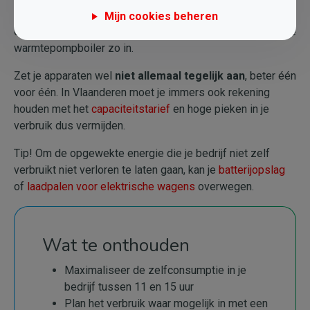
– eventueel met een timer – zo kan instellen dat die
Mijn cookies beheren
overdag opwarmt, niet ’s nachts. En stel ook een eventuele
warmtepompboiler zo in.
Zet je apparaten wel
niet allemaal tegelijk aan
, beter één
voor één. In Vlaanderen moet je immers ook rekening
houden met het
capaciteitstarief
en hoge pieken in je
verbruik dus vermijden.
Tip! Om de opgewekte energie die je bedrijf niet zelf
verbruikt niet verloren te laten gaan, kan je
batterijopslag
of
laadpalen voor elektrische wagens
overwegen.
Wat te onthouden
Maximaliseer de zelfconsumptie in je
bedrijf tussen 11 en 15 uur
Plan het verbruik waar mogelijk in met een