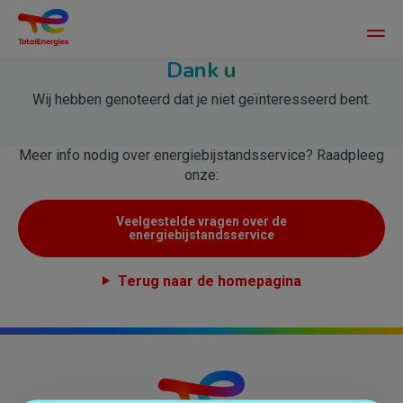
Main
men
Dank u
Overslaan
en
Wij hebben genoteerd dat je niet geïnteresseerd bent.
naar
de
inhoud
Meer info nodig over energiebijstandsservice? Raadpleeg
gaan
onze:
Veelgestelde vragen over de
energiebijstandsservice
Terug naar de homepagina