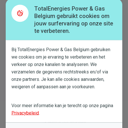
TotalEnergies Power & Gas
Particulieren
Belgium gebruikt cookies om
Professioneel
jouw surfervaring op onze site
Grote bedrijven
Menu
te verbeteren.
Hulp & Contact
Mijn Klantenzone
Top
NL
(B2C)
Bij TotalEnergies Power & Gas Belgium gebruiken
myComfort
we cookies om je ervaring te verbeteren en het
myEssential
myDynamic
verkeer op onze kanalen te analyseren. We
myDrive
verzamelen de gegevens rechtstreeks en/of via
Over TotalEnergies
onze partners. Je kan alle cookies aanvaarden,
weigeren of aanpassen aan je voorkeuren.
Dit zijn wij
Careers
Nuttige links
Voor meer informatie kan je terecht op onze pagina
Privacybeleid
.
Ontdek je klantenzone
Nuttige documenten
Onze blog