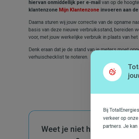
hiervan onmiddellijk per
e-mail
van op de hoogte
klantenzone
Mijn Klantenzone
invoeren aan de 
Daarna sturen wij jouw correctie van de opname naa
basis van deze nieuwe verbruiksstand, bereiden we 
voor, met jouw werkelijke verbruik in plaats van he
Denk eraan dat je de stand van je meters moet opne
verhuischecklist te noteren.
Tot
jou
Bij TotalEnergie
verkeer op onze
partners. Je kan
Weet je niet hoe je de sta