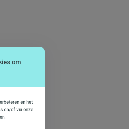
kies om
erbeteren en het
s en/of via onze
en.