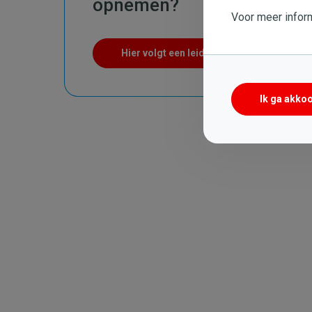
opnemen?
Voor meer inform
Hier volgt een leidraad om deze stand ee
Ik ga akko