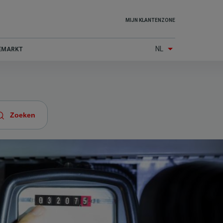
Top
MIJN KLANTENZONE
menu
NL
IEMARKT
(Other
services)