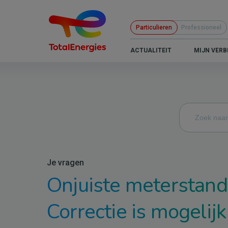
Overslaan
en
Particulieren
Professioneel
naar
de
B2C
ACTUALITEIT
MIJN VERB
inhoud
-
gaan
Navigation
principale
Je vragen
Onjuiste meterstan
Correctie is mogelij