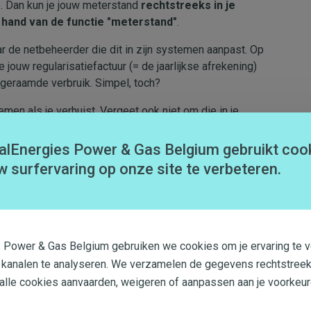
. Dan kun je jouw meterstand
rechtstreeks in je
hand van de functie "meterstand"
.
r de netbeheerder die dit in zijn systemen aanpast. Op
jouw regularisatiefactuur (= de jaarlijkse afrekening)
t geraamde verbruik. Simpel, toch?
men als je verhuist. Vergeet ook niet om die in je
alEnergies Power & Gas Belgium gebruikt coo
w surfervaring op onze site te verbeteren.
s Power & Gas Belgium gebruiken we cookies om je ervaring te v
 kanalen te analyseren. We verzamelen de gegevens rechtstreek
 alle cookies aanvaarden, weigeren of aanpassen aan je voorkeur
nd van je meters moet