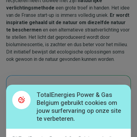
recycleren heeft Glowee met zijn
natuurlijke
verlichtingsmethode
een grote troef in handen. Het idee
van de Franse start-up is immers volledig uniek.
Er wordt
inspiratie gehaald uit de natuur om diezelfde natuur
te beschermen
en een alternatieve straatverlichting voor
te stellen. Het licht dat geproduceerd wordt door
bioluminescentie, is zachter en dus beter voor het milieu.
Dit initiatief bewijst dat ecologische oplossingen soms
ook gewoon in de natuur gevonden kunnen worden.
Graag meer weten ?
TotalEnergies Power & Gas
Belgium gebruikt cookies om
jouw surfervaring op onze site
Ontdek Glowee
te verbeteren.