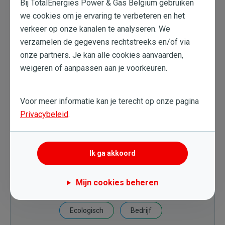
Bij TotalEnergies Power & Gas Belgium gebruiken
we cookies om je ervaring te verbeteren en het
verkeer op onze kanalen te analyseren. We
Wat te onthouden
verzamelen de gegevens rechtstreeks en/of via
onze partners. Je kan alle cookies aanvaarden,
Franse startup
weigeren of aanpassen aan je voorkeuren.
Natuurlijke verlichting
Een ecologisch alternatief voor
stadsverlichting
Voor meer informatie kan je terecht op onze pagina
Privacybeleid
.
Ik ga akkoord
14 Jun. 2017
Mijn cookies beheren
Ecologisch
Bedrijf