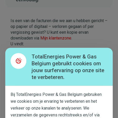
Is een van de facturen die we aan u hebben gericht –
op papier of digitaal – verloren gegaan of per
vergissing gewist? U kunt een kopie ervan
downloaden via
Mijn klantenzone
.
U vindt:
de verbruiksfacturen van uw bedrijf in het
TotalEnergies Power & Gas
tabblad ‘Facturen’
Belgium gebruikt cookies om
jouw surfervaring op onze site
de injectiefacturen van uw bedrijf in het tabblad
te verbeteren.
‘Injectie’
Bij TotalEnergies Power & Gas Belgium gebruiken
Dit artikel heeft me geholpen
we cookies om je ervaring te verbeteren en het
verkeer op onze kanalen te analyseren. We
verzamelen de gegevens rechtstreeks en/of via
Dit artikel heeft me niet geholpen