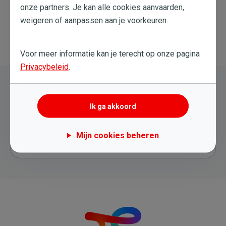
onze partners. Je kan alle cookies aanvaarden,
weigeren of aanpassen aan je voorkeuren.
Terug naar overzicht
Voor meer informatie kan je terecht op onze pagina
Privacybeleid
.
Nog steeds hulp nodig?
Ik ga akkoord
Probeer een nieuwe zoekopdracht
Mijn cookies beheren