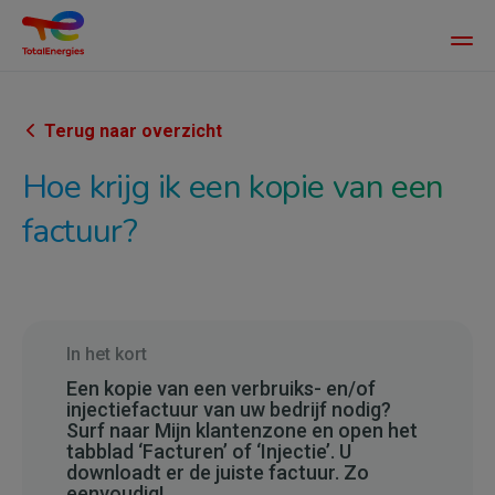
Main
men
Overslaan
en
naar
Terug naar overzicht
de
Hoe krijg ik een kopie van een
inhoud
gaan
factuur?
In het kort
Een kopie van een verbruiks- en/of
injectiefactuur van uw bedrijf nodig?
Surf naar Mijn klantenzone en open het
tabblad ‘Facturen’ of ‘Injectie’. U
downloadt er de juiste factuur. Zo
eenvoudig!