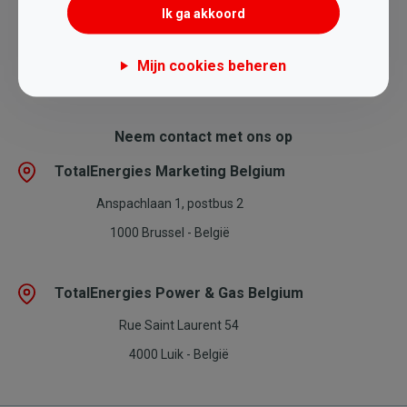
Ik ga akkoord
Mijn cookies beheren
Neem contact met ons op
TotalEnergies Marketing Belgium
Anspachlaan 1, postbus 2
1000 Brussel - België
TotalEnergies Power & Gas Belgium
Rue Saint Laurent 54
4000 Luik - België