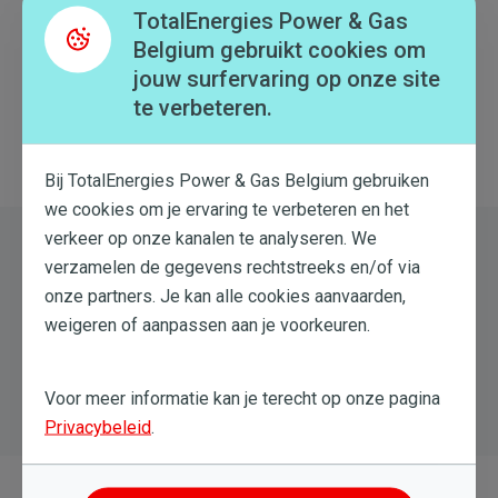
TotalEnergies Power & Gas
Belgium gebruikt cookies om
Dit artikel heeft me niet geholpen
jouw surfervaring op onze site
te verbeteren.
Terug naar overzicht
Bij TotalEnergies Power & Gas Belgium gebruiken
we cookies om je ervaring te verbeteren en het
verkeer op onze kanalen te analyseren. We
Nog steeds hulp nodig?
verzamelen de gegevens rechtstreeks en/of via
onze partners. Je kan alle cookies aanvaarden,
Probeer een nieuwe zoekopdracht
weigeren of aanpassen aan je voorkeuren.
Voor meer informatie kan je terecht op onze pagina
Privacybeleid
.