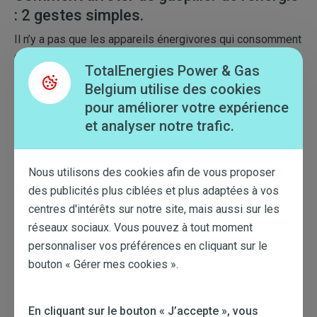
: 2 gestes simples.
Il n’y a pas que les appareils énergivores qui consomment
de l’énergie. Il y a aussi certains gestes que l’on ne fait
TotalEnergies Power & Gas
pas par facilité..
Belgium utilise des cookies
Débranchez vos chargeurs.
pour améliorer votre expérience
et analyser notre trafic.
Saviez-vous qu’un chargeur qui reste branché, même s’il
n’est pas connecté à son appareil, continue de consommer
de l’électricité ? À première vue, cela peut sembler
Nous utilisons des cookies afin de vous proposer
insignifiant, car la consommation de ces chargeurs n’est
des publicités plus ciblées et plus adaptées à vos
pas grande. Sauf que pour les plus connectés d’entre
centres d'intérêts sur notre site, mais aussi sur les
nous, ce n’est généralement pas qu’un chargeur qui reste
réseaux sociaux. Vous pouvez à tout moment
branché, mais bien une panoplie pour l’ensemble de nos
personnaliser vos préférences en cliquant sur le
objets connectés.
bouton « Gérer mes cookies ».
Coupez les appareils en veille.
La télévision en est un bel exemple : c'est
l'appareil en
En cliquant sur le bouton « J’accepte », vous
veille qui consomme le plus
. Alors oui, dieu a inventé la