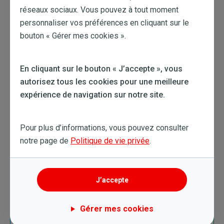
vérifier votre toit
réseaux sociaux. Vous pouvez à tout moment
personnaliser vos préférences en cliquant sur le
Au sens propre, nous vous proposons de vérifier… votre
bouton « Gérer mes cookies ».
toit ! Nettoyage des corniches, décrassage des panneaux
solaires, vérification de l’état général de la toiture… Pour
éviter les surprises cet hiver, il est temps de vérifier que
En cliquant sur le bouton « J’accepte », vous
tout va bien au niveau de votre toiture.
autorisez tous les cookies pour une meilleure
expérience de navigation sur notre site.
A présent, vous voilà prêt à passer l’hiver en toute
sérénité. Il est temps de choisir votre boisson, votre
bouquin et de commencer à cocooner !
Pour plus d’informations, vous pouvez consulter
notre page de
Politique de vie privée
.
Ce qu´il faut retenir
J’accepte
Pour un hiver au chaud, pensez à
l'entretien de votre chaudière
Faire ses réserves de combustibles
Gérer mes cookies
avant l'automne vous permet