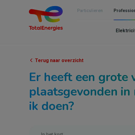
Overslaan
en
Particulieren
Professio
naar
Mai
de
inhoud
Elektric
navi
gaan
-
Indé
Terug naar overzicht
&
Er heeft een grote
PME
plaatsgevonden in 
ik doen?
In het kort