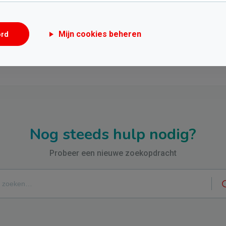
Dit artikel heeft me niet geholpen
Mijn cookies beheren
ord
Nog steeds hulp nodig?
Probeer een nieuwe zoekopdracht