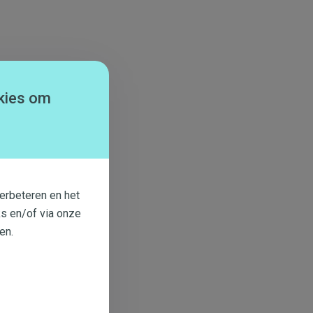
kies om
erbeteren en het
s en/of via onze
en.