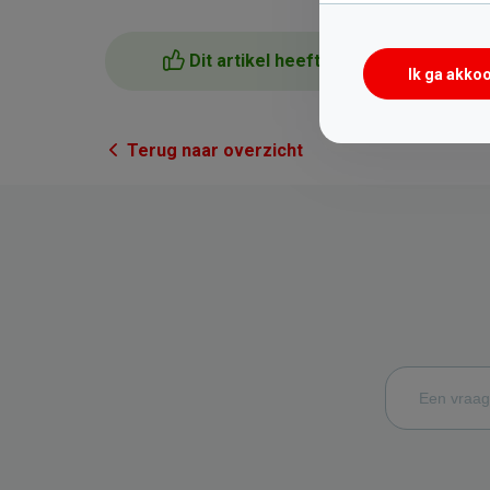
Dit artikel heeft me geholpen
Ik ga akko
Terug naar overzicht