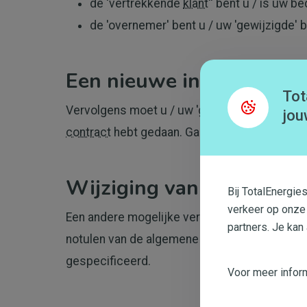
de 'vertrekkende
klant
'' bent u / is uw b
de 'overnemer' bent u / uw 'gewijzigde' 
Een nieuwe inschrijving
Tot
Vervolgens moet u / uw 'gewijzigde' bedrijf 
jou
contract
hebt gedaan. Ga hiervoor naar de rub
Wijziging van syndicus
Bij TotalEnergie
verkeer op onze
Een andere mogelijke verandering is een vera
partners. Je kan
notulen van de algemene vergadering nodig, 
gespecificeerd.
Voor meer inform