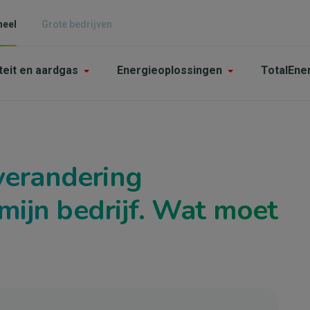
neel
Grote bedrijven
n
iteit en aardgas
Energieoplossingen
TotalEne
gation
pendants
 verandering
mijn bedrijf. Wat moet