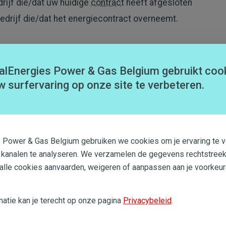
edrijf die/dat uw huidige
contract
heeft afgesloten
bedrijf die/dat het energiecontract overneemt.
alEnergies Power & Gas Belgium gebruikt coo
zich opnieuw inschrijven,
net
zoals u voor uw huidige
w surfervaring op onze site te verbeteren.
riek 'Klant worden' op onze website.
s Power & Gas Belgium gebruiken we cookies om je ervaring te v
 kanalen te analyseren. We verzamelen de gegevens rechtstreek
ndering van syndicus. In dit geval hebben we de
 alle cookies aanvaarden, weigeren of aanpassen aan je voorkeur
evenals het aanhangsel waarin deze wijziging wordt
atie kan je terecht op onze pagina
Privacybeleid
.