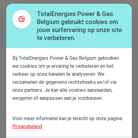
TotalEnergies Power & Gas
Belgium gebruikt cookies om
Ook om te lezen
jouw surfervaring op onze site
te verbeteren.
Bij TotalEnergies Power & Gas Belgium gebruiken
we cookies om je ervaring te verbeteren en het
verkeer op onze kanalen te analyseren. We
verzamelen de gegevens rechtstreeks en/of via
onze partners. Je kan alle cookies aanvaarden,
weigeren of aanpassen aan je voorkeuren.
Onze analyses
Vijf goede redenen om voor een
Voor meer informatie kan je terecht op onze pagina
elektrische fiets te kiezen
Privacybeleid
.