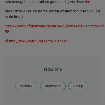
seizoensgebonden fruit en groenten bij via deze
link
.
Meer info over de korte keten of bioproducten bij jou
in de buurt
:
http://www.bioforumvlaanderen.be/nl/korteketen
en
https://
BE
of
http://www.velt.nu/groentekalender
18 Oct. 2016
Verbruik
Duurzaam
Bedrijf