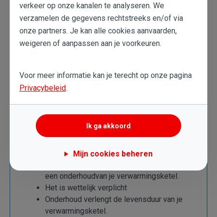
verkeer op onze kanalen te analyseren. We
verzamelen de gegevens rechtstreeks en/of via
onze partners. Je kan alle cookies aanvaarden,
weigeren of aanpassen aan je voorkeuren.
Onderhoud van de verwarmingsketel
inplannen
Voor meer informatie kan je terecht op onze pagina
Privacybeleid
.
Ik ga akkoord
Wat te onthouden
Mijn cookies beheren
Het voorjaar is het beste moment voor
een onderhoudvan je verwarmingsketel.
Het is wettelijk verplicht
Onderhoud verlengt de levensduur van je
verwarmingsketel.