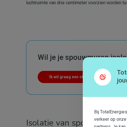
luchtruimte van drie centimeter voorzien worden tu
Wil je je spouwmuren isol
Tot
Ik wil graag een offerte
jou
Bij TotalEnergie
verkeer op onze
Isolatie van spouwmuren
partners. Je kan