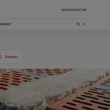
Top
MIJN KLANTENZONE
menu
NL
IEMARKT
(Other
services)