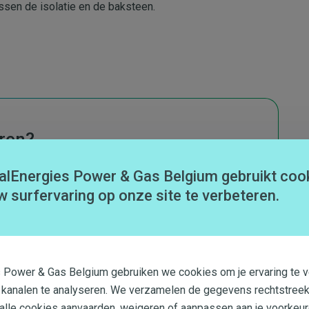
ssen de isolatie en de baksteen.
eren?
alEnergies Power & Gas Belgium gebruikt coo
w surfervaring op onze site te verbeteren.
s Power & Gas Belgium gebruiken we cookies om je ervaring te v
 kanalen te analyseren. We verzamelen de gegevens rechtstreek
 alle cookies aanvaarden, weigeren of aanpassen aan je voorkeur