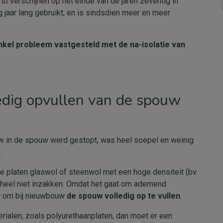
t verschijnen op het einde van de jaren zeventig in
 jaar lang gebruikt, en is sindsdien meer en meer
kel probleem vastgesteld met de na-isolatie van
edig opvullen van de spouw
uw in de spouw werd gestopt, was heel soepel en weinig
.
 platen glaswol of steenwol met een hoge densiteit (bv.
eheel niet inzakken. Omdat het gaat om ademend
r om bij nieuwbouw
de spouw volledig op te vullen
.
ialen, zoals polyurethaanplaten, dan moet er een