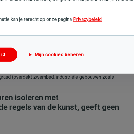
ateriaal wordt er achteraf ingeblazen onder relatief hoge
 te vergelijken met de halfharde platen
.
atie kan je terecht op onze pagina
Privacybeleid
.
esultaat is dat het weinige vocht dat eventueel door de
digt en langs dezelfde bakstenen weer wordt afgevoerd.
Mijn cookies beheren
ord
n afgeraden:
verf of coatings met een hoge dampdichtheid
graad (overdekt zwembad, industriële gebouwen zoals
ren isoleren met
de regels van de kunst, geeft geen