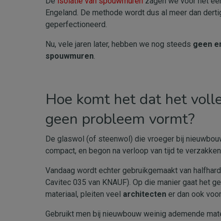
De
isolatie van spouwmuren
zagen we voor het eers
Engeland. De methode wordt dus al meer dan dertig
geperfectioneerd.
Nu, vele jaren later, hebben we nog steeds
geen en
spouwmuren
.
Hoe komt het dat het voll
geen probleem vormt?
De glaswol (of steenwol) die vroeger bij nieuwbo
compact, en begon na verloop van tijd te verzakken
Vandaag wordt echter gebruikgemaakt van halfharde
Cavitec 035 van KNAUF). Op die manier gaat het g
materiaal, pleiten veel
architecten
er dan ook voo
Gebruikt men bij nieuwbouw weinig ademende mater