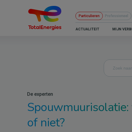
Overslaan
en
Particulieren
Professioneel
naar
de
B2C
ACTUALITEIT
MIJN VERB
inhoud
-
gaan
Navigation
principale
De experten
Spouwmuurisolatie: 
of niet?