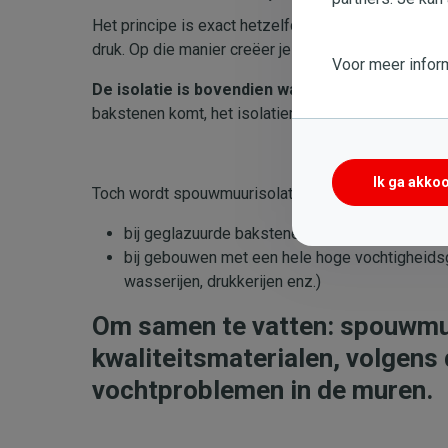
Het principe is exact hetzelfde, maar het isolatiem
druk. Op die manier creëer je een
compacte massa,
Voor meer inform
De isolatie is bovendien waterafstotend
. Het r
bakstenen komt, het isolatiemateriaal niet bescha
Ik ga akko
Toch wordt spouwmuurisolatie in sommige gevalle
bij geglazuurde bakstenen, weinig ademende 
bij gebouwen met een hele hoge vochtigheids
wasserijen, drukkerijen enz.)
Om samen te vatten: spouwmu
kwaliteitsmaterialen, volgens 
vochtproblemen in de muren.