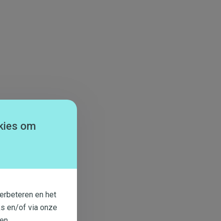
kies om
erbeteren en het
s en/of via onze
en.