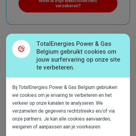
Moet ik mijn elektrische fiets
verzekeren?
TotalEnergies Power & Gas
Belgium gebruikt cookies om
Wat te onthouden
jouw surfervaring op onze site
Er zijn verschillende tips om de
te verbeteren.
levensduur van je accu te verlengen.
De accuduur van je elektrische fiets hangt
Bij TotalEnergies Power & Gas Belgium gebruiken
vooral af van je gebruik.
Laad de accu niet altijd tot 100% op.
we cookies om je ervaring te verbeteren en het
verkeer op onze kanalen te analyseren. We
verzamelen de gegevens rechtstreeks en/of via
onze partners. Je kan alle cookies aanvaarden,
weigeren of aanpassen aan je voorkeuren.