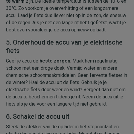
te warm
zijn. De ideale temperatuur is tussen de 10°C en
30°C. Zo voorkom je oververhitting of een langzamere
accu. Laad je fiets dus liever niet op in de zon, de sneeuw
of de regen. Als je net een lange rit hebt gefietst, wacht je
best even vooraleer je de accu opnieuw oplaadt.
5. Onderhoud de accu van je elektrische
fiets
Geef je accu de
beste zorgen
. Maak hem regelmatig
schoon met een droge doek. Vermijd water en andere
chemische schoonmaakmiddelen. Geen fervente fietser in
de winter? Haal de accu uit de fiets. Gebruik je je
elektrische fiets door weer en wind? Vergeet dan niet om
de accu te beschermen tijdens je rit. Neem de accu uit je
fiets als je die voor een langere tijd niet gebruikt.
6. Schakel de accu uit
Steek de stekker van de oplader in het stopcontact en
plaats dan pas de accu in de lader. Meestal gaat er een