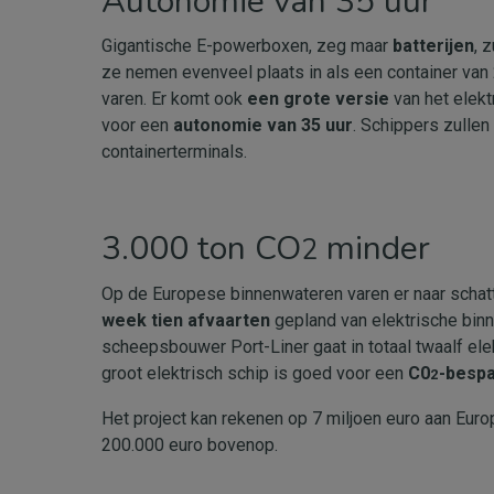
Autonomie van 35 uur
Gigantische E-powerboxen, zeg maar
batterijen
, 
ze nemen evenveel plaats in als een container van
varen. Er komt ook
een grote versie
van het elekt
voor een
autonomie van 35 uur
. Schippers zulle
containerterminals.
3.000 ton CO
minder
2
Op de Europese binnenwateren varen er naar schat
week
tien afvaarten
gepland van elektrische bin
scheepsbouwer Port-Liner gaat in totaal twaalf elek
groot elektrisch schip is goed voor een
C0
-bespa
2
Het project kan rekenen op 7 miljoen euro aan Eu
200.000 euro bovenop.