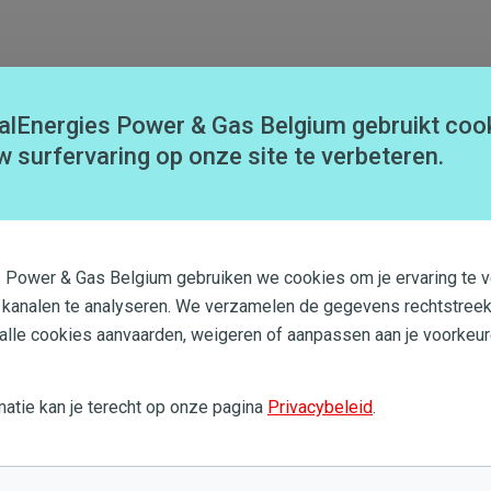
 sprake meer van
een machinekamer
. Gevolg:
een
ng met een gewoon schip. Het mooie is dat ook
alEnergies Power & Gas Belgium gebruikt coo
ar een elektrische versie
. De nieuwe schepen zullen op
w surfervaring op onze site te verbeteren.
nder schipper. Maar dat is voorlopig toekomstmuziek.
s Power & Gas Belgium gebruiken we cookies om je ervaring te v
 kanalen te analyseren. We verzamelen de gegevens rechtstreek
 alle cookies aanvaarden, weigeren of aanpassen aan je voorkeur
treinen op zonne-energie!
atie kan je terecht op onze pagina
Privacybeleid
.