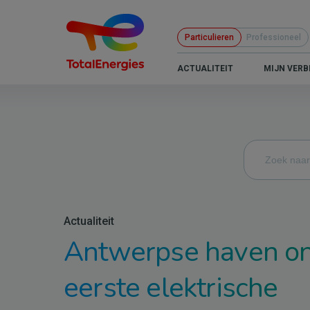
Overslaan
en
Particulieren
Professioneel
naar
de
B2C
ACTUALITEIT
MIJN VERB
inhoud
-
gaan
Navigation
principale
Actualiteit
Antwerpse haven on
eerste elektrische