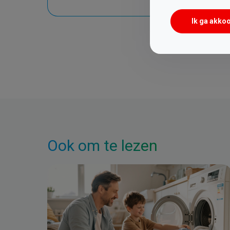
Ik ga akko
Ook om te lezen