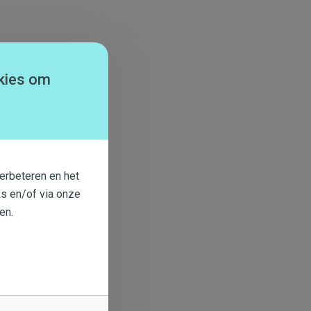
kies om
erbeteren en het
s en/of via onze
en.