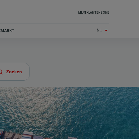
Top
MIJN KLANTENZONE
menu
NL
IEMARKT
(Other
services)