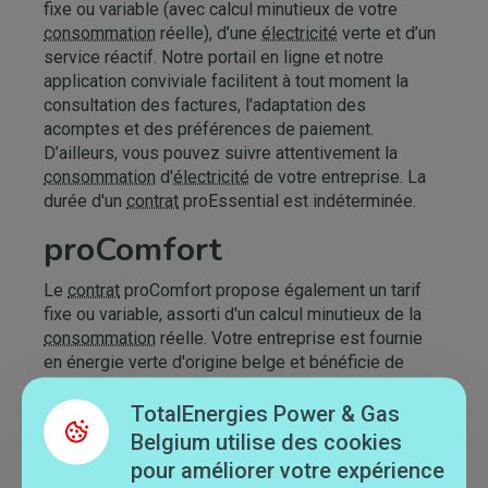
fixe ou variable (avec calcul minutieux de votre
consommation
réelle), d’une
électricité
verte et d’un
service réactif. Notre portail en ligne et notre
application conviviale facilitent à tout moment la
consultation des factures, l'adaptation des
acomptes et des préférences de paiement.
D’ailleurs, vous pouvez suivre attentivement la
consommation
d'
électricité
de votre entreprise. La
durée d'un
contrat
proEssential est indéterminée.
proComfort
Le
contrat
proComfort propose également un tarif
fixe ou variable, assorti d'un calcul minutieux de la
consommation
réelle. Votre entreprise est fournie
en énergie verte d'origine belge et bénéficie de
l’
assistance
, par téléphone ou par
chat
, d'un expert
en énergie. Le suivi de sa
TotalEnergies Power & Gas
consommation
électrique
professionnelle se tient au niveau global ou propre à
Belgium utilise des cookies
chaque appareil, au moyen d'une application très
pour améliorer votre expérience
claire. Elle vous donne une vision encore plus claire