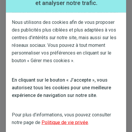
et analyser notre trafic.
et permet d'épargner toujours plus d'énergie. Tout
contrat
proComfort est souscrit pour une durée d'un
an.
Nous utilisons des cookies afin de vous proposer
proDrive
des publicités plus ciblées et plus adaptées à vos
centres d'intérêts sur notre site, mais aussi sur les
Opter pour un
contrat
proDrive, c'est alimenter son
réseaux sociaux. Vous pouvez à tout moment
entreprise et sa ou ses voitures électriques en
personnaliser vos préférences en cliquant sur le
énergie verte d'origine belge. À toute heure, vous
bouton « Gérer mes cookies ».
bénéficiez d'un tarif nocturne avantageux. L'appli
permet de gérer aisément le
contrat
et le budget
ainsi que d'assurer un suivi de la
consommation
En cliquant sur le bouton « J’accepte », vous
d'
électricité
et des recharges de véhicules. Vous
bénéficiez en outre du service téléphonique hors
autorisez tous les cookies pour une meilleure
pair d'un expert en énergie. Les contrats proDrive
expérience de navigation sur notre site.
sont toujours au tarif variable pour une durée d'un an.
Pour plus d’informations, vous pouvez consulter
notre page de
Politique de vie privée
.
Cet article m'a aidé