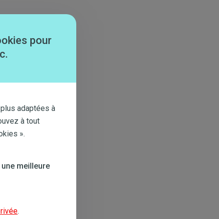
ookies pour
c.
 plus adaptées à
ouvez à tout
okies ».
 une meilleure
privée
.