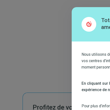
Tot
amé
Nous utilisons d
vos centres d'in
moment personnal
En cliquant sur
expérience de na
Profitez de votre réduction
Pour plus d’info