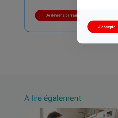
Je deviens parrain
J’accepte
A lire également