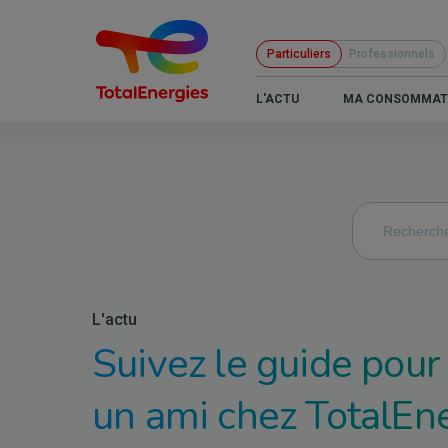
Aller
au
Particuliers
Professionnels
contenu
principal
B2C
L'ACTU
MA CONSOMMAT
-
Navigation
principale
L'actu
Suivez le guide pour
un ami chez TotalEn