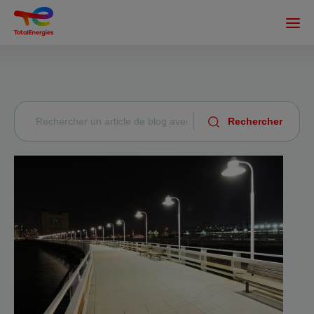
Aller
au
contenu
principal