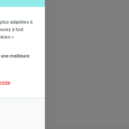
 plus adaptées à
ouvez à tout
okies ».
 une meilleure
privée
.