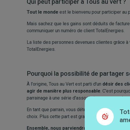
Qui peut participer à Tous au vert ?
Tout le monde
est le bienvenu pour participer a
Mais sachez que les gains sont déduits de factures
communiquer un numéro de client TotalEnergies.
La liste des personnes devenues clientes grâce à 
TotalEnergies.
Pourquoi la possibilité de partager s
À l'origine, Tous au Vert est parti d'un
désir des cl
agir de manière plus responsable
. C'est pourqu
parrainage à une série d'associations en accord av
En tant que parrain, vous déterminez vous-même qu
Tot
choix. Plus cette part est grande, plus nous mettons
amé
Ensemble, nous parviendrons ainsi à démarrer 