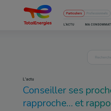
Aller
au
Particuliers
Professionnels
contenu
principal
B2C
L'ACTU
MA CONSOMMAT
-
Navigation
principale
L'actu
Conseiller ses proche
rapproche… et rappor