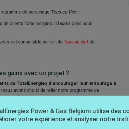
u programme de parrainage
Tous au Vert
!
 de clients TotalEnergies. Il faudra donc nous
vous est consultable sur le site
Tous au vert
de
es gains avec un projet ?
ients de TotalEnergies d'encourager leur entourage à
oi nous avons choisi de relier notre programme de
ec nos valeurs.
elle part de vos gains vous donnez au projet de votre
alEnergies Power & Gas Belgium utilise des c
 votre profil en avant sur la page d'accueil.
liorer votre expérience et analyser notre trafi
un mouvement vert, positif et humain.