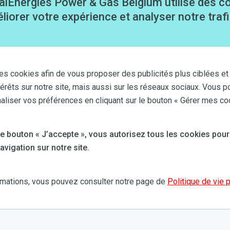
alEnergies Power & Gas Belgium utilise des c
 de votre
contrat
.
liorer votre expérience et analyser notre trafi
 0,69€ /kWh
selon le type de recharge (rapide ou ultra
es cookies afin de vous proposer des publicités plus ciblées et
térêts sur notre site, mais aussi sur les réseaux sociaux. Vous p
Cet article ne m'a pas aidé
iser vos préférences en cliquant sur le bouton « Gérer mes co
 le bouton « J’accepte », vous autorisez tous les cookies pour
vigation sur notre site.
rmations, vous pouvez consulter notre page de
Politique de vie 
Toujours besoin d'aide?
Essayez une nouvelle recherche