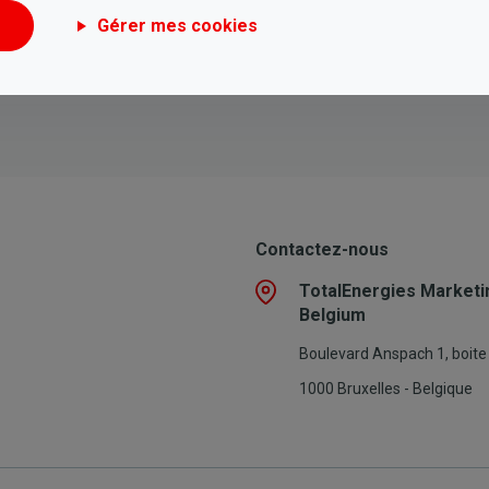
Gérer mes cookies
Contactez-nous
TotalEnergies Marketi
Belgium
Boulevard Anspach 1, boite
1000 Bruxelles - Belgique