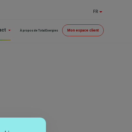
FR
Menu
act
Mon espace client
À propos de TotalEnergies
Top
(GE)