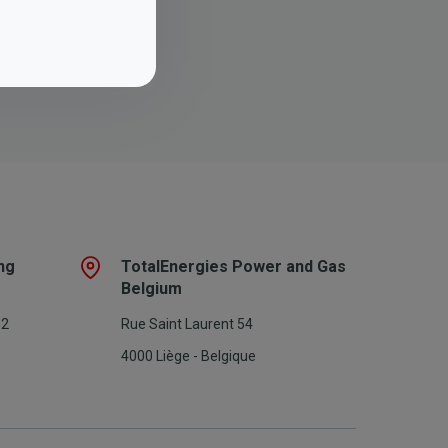
ng
TotalEnergies Power and Gas
Belgium
 2
Rue Saint Laurent 54
4000 Liège - Belgique