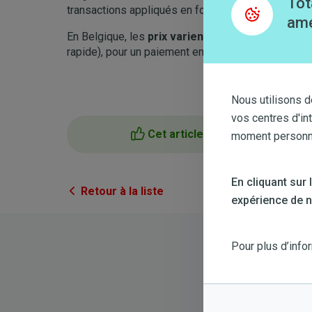
Tot
transactions appliqués en fonction des conditions
amé
En Belgique, les
prix varient entre 0,39€/min et
rapide), pour un paiement en carte bancaire.
Nous utilisons d
vos centres d'in
Cet article m'a aidé
moment personnal
En cliquant sur
Retour à la liste
expérience de na
Pour plus d’info