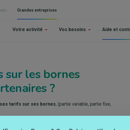
nels
Grandes entreprises
Main
Votre activité
Vos besoins
Aide et cont
navigation
-
Grande
enterprises
s sur les bornes
rtenaires ?
ses tarifs sur ses bornes
, (partie variable, partie fixe,
 lesquels nos cartes sont acceptées, les t
arifs peuvent
cation MyCard
. Vous pouvez également avoir des frais de