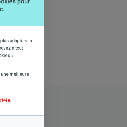
ookies pour
c.
 plus adaptées à
ouvez à tout
okies ».
 une meilleure
privée
.