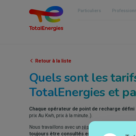
Aller
au
Particuliers
Profession
contenu
principal
Retour à la liste
Quels sont les tarif
TotalEnergies et pa
Chaque opérateur de point de recharge défini 
prix Au Kwh, prix à la minute..).
Nous travaillons avec un
réseau
de partenaires sur
toujours être consultés en avance sur l'appli