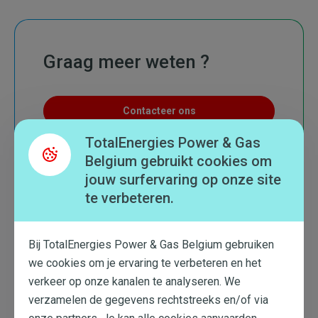
Graag meer weten ?
Contacteer ons
TotalEnergies Power & Gas
Belgium gebruikt cookies om
jouw surfervaring op onze site
te verbeteren.
Wat te onthouden
Bij TotalEnergies Power & Gas Belgium gebruiken
Een online platform
we cookies om je ervaring te verbeteren en het
Een totale controle over je verbruik
verkeer op onze kanalen te analyseren. We
Het basisaanbod start vanaf € 59,5 per
verzamelen de gegevens rechtstreeks en/of via
jaar, maar kan worden gepersonaliseerd
onze partners. Je kan alle cookies aanvaarden,