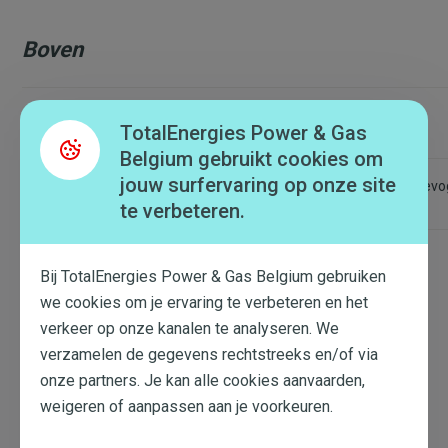
Boven
Zone 0°-4°
TotalEnergies Power & Gas
Belgium gebruikt cookies om
jouw surfervaring op onze site
Hier worden de meest delicate etenswaren bewaard zoals vis, gevoge
te verbeteren.
Bij TotalEnergies Power & Gas Belgium gebruiken
De koelkast opruimen heeft voortaan geen
we cookies om je ervaring te verbeteren en het
geheimen meer voor je. Alleen nog even de spons
erover, de diepvriezer ontdooien en alles weer
verkeer op onze kanalen te analyseren. We
netjes terugzetten!
verzamelen de gegevens rechtstreeks en/of via
onze partners. Je kan alle cookies aanvaarden,
Als je stapsgewijs te werk gaat, kan het nog best zijn
weigeren of aanpassen aan je voorkeuren.
dat je opruimen leuk zal vinden!