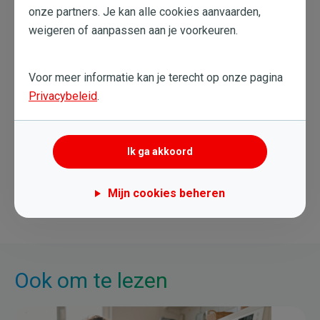
Prima te combineren met zonnepanelen
onze partners. Je kan alle cookies aanvaarden,
weigeren of aanpassen aan je voorkeuren.
Voor meer informatie kan je terecht op onze pagina
Privacybeleid
.
14 May. 2019
Ik ga akkoord
Verbruik
Elektriciteit
Gas
Mijn cookies beheren
Ook om te lezen