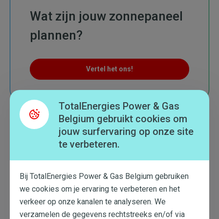
Wat zijn jouw zonnepaneel
plannen?
Vertel het ons!
TotalEnergies Power & Gas
Belgium gebruikt cookies om
jouw surfervaring op onze site
te verbeteren.
Wat te onthouden
De energieproductie gebeurt erg efficiënt:
Bij TotalEnergies Power & Gas Belgium gebruiken
je verbruikt tot 25% minder energie
Niet voor kleine verbruikers: minstens
we cookies om je ervaring te verbeteren en het
900 m3 aardgas en 3.500 kWh elektriciteit
verkeer op onze kanalen te analyseren. We
per jaar
verzamelen de gegevens rechtstreeks en/of via