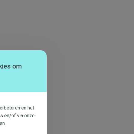
kies om
erbeteren en het
s en/of via onze
en.