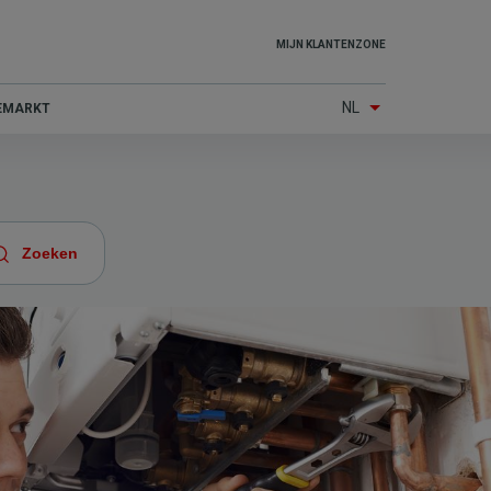
Top
MIJN KLANTENZONE
menu
NL
IEMARKT
(Other
services)