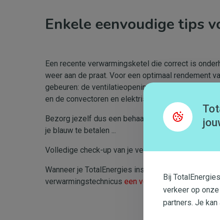
Enkele eenvoudige tips 
Een recente verwarmingsketel die correct is onderh
weer aan de praat. Voor een optimaal rendement van
gebeuren: de ventilatieopeningen reinigen en stofv
en de convectoren en elektrische radiatoren reinige
Tot
Bezorg jezelf dus een behaaglijk warme winter me
jou
je blauw te betalen ...
Volledige check-up van je verwarmingsketel: een dui
Wanneer je TotalEnergies inschakelt voor het onderh
Bij TotalEnergie
verwarmingstechnicus
een volledige check-up van je
verkeer op onze
partners. Je kan