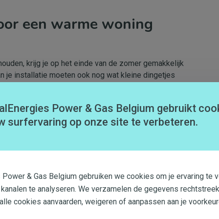
voor een warme woning
ouden, krijg je op het einde van de zomer gemakkelijk
 je installatie moeten ook nog wat kleine dingetjes
rij maken, de schoorsteen vegen, de radiatoren ontluchten
n.
alEnergies Power & Gas Belgium gebruikt coo
t deze eenvoudige, maar essentiële handelingen, zónder
w surfervaring op onze site te verbeteren.
delijk en informatief overzicht.
oud van je installatie, voert een erkend
s Power & Gas Belgium gebruiken we cookies om je ervaring te v
 installatie uit
.
 kanalen te analyseren. We verzamelen de gegevens rechtstreek
 alle cookies aanvaarden, weigeren of aanpassen aan je voorkeur