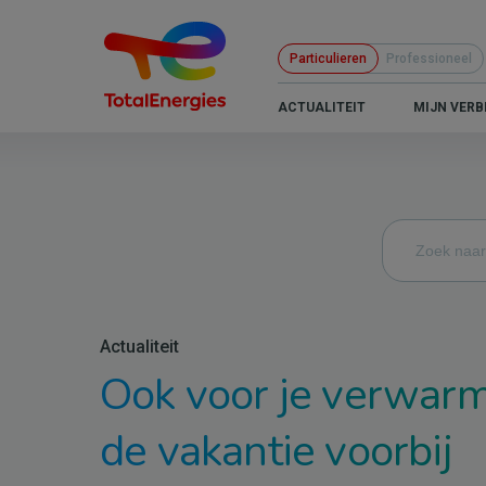
Overslaan
en
Particulieren
Professioneel
naar
de
B2C
ACTUALITEIT
MIJN VERB
inhoud
-
gaan
Navigation
principale
Actualiteit
Ook voor je verwarm
de vakantie voorbij