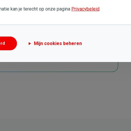
atie kan je terecht op onze pagina
Privacybeleid
.
oud nodig?
Mijn cookies beheren
ord
het onderhoud van je verwarmingsketel