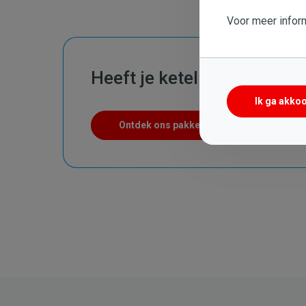
Voor meer inform
Heeft je ketel een onderh
Ik ga akko
Ontdek ons pakket voor de reparatie en 