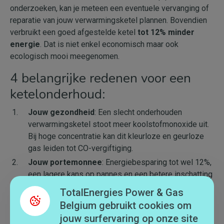
onderzoeken, kan je meteen een eventuele vervanging of
reparatie van jouw verwarmingsketel plannen. Bovendien
verbruikt een goed afgestelde ketel
tot 12% minder
energie
. Dat is niet enkel economisch maar ook
ecologisch mooi meegenomen.
4 belangrijke redenen voor een
ketelonderhoud:
Jouw gezondheid
: Een slecht onderhouden
verwarmingsketel stoot meer koolstofmonoxide uit.
Bij hoge concentratie kan dit kleurloze en geurloze
gas leiden tot CO-vergiftiging.
Jouw portemonnee
: Energiebesparing tot wel 12%,
een lagere kans op pannes en een betere inschatting
van de levensverwachting van jouw installatie.
TotalEnergies Power & Gas
Respecteren van de wet
: in Vlaanderen is het
Belgium gebruikt cookies om
onderhoud van een centraal stooktoestel jaarlijks
jouw surfervaring op onze site