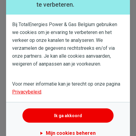
verplicht. Het onderhoud van het centraal
te verbeteren.
stooktoestel op gas moet 2-jaarlijks gebeuren.
Het milieu
: Een goed beheer van energieverbruik
zorgt voor minder vervuiling.
Bij TotalEnergies Power & Gas Belgium gebruiken
Redenen genoeg om jouw ketelonderhoud niet uit te
we cookies om je ervaring te verbeteren en het
stellen!
verkeer op onze kanalen te analyseren. We
verzamelen de gegevens rechtstreeks en/of via
onze partners. Je kan alle cookies aanvaarden,
Wat te onthouden
weigeren of aanpassen aan je voorkeuren.
Een goed onderhouden ketel verbruikt
12% minder energie
Voor meer informatie kan je terecht op onze pagina
Ketelonderhoud is wettelijk verplicht
Privacybeleid
.
De persoon die verblijft in de woning is
verantwoordelijk voor het ketelonderhoud
Ik ga akkoord
Mijn cookies beheren