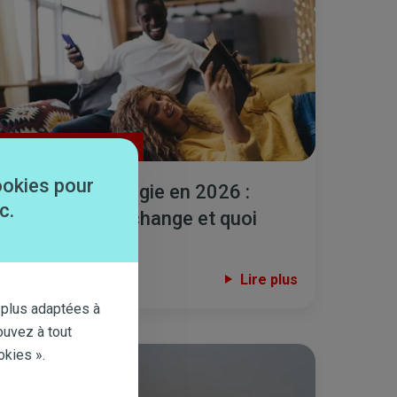
#Consommation
ookies pour
Facture d'énergie en 2026 :
c.
qu'est-ce qui change et quoi
faire?
Lire plus
25 FEB. 2026
 plus adaptées à
ouvez à tout
okies ».