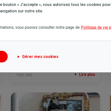
 le bouton « J’accepte », vous autorisez tous les cookies pour
vigation sur notre site.
rmations, vous pouvez consulter notre page de
Politique de vie 
#Budget
,
#Electricité
12 conseils malins pour profiter
des heures creuses
Gérer mes cookies
supplémentaires en Wallonie
Lire plus
1 DEC. 2025