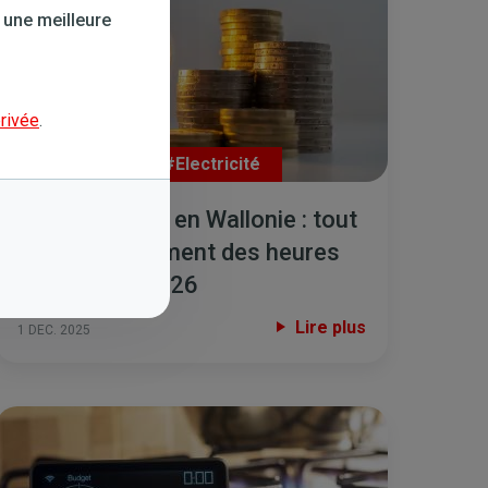
 une meilleure
privée
.
#Consommation
,
#Electricité
Tarif bihoraire en Wallonie : tout
sur le changement des heures
creuses en 2026
Lire plus
1 DEC. 2025