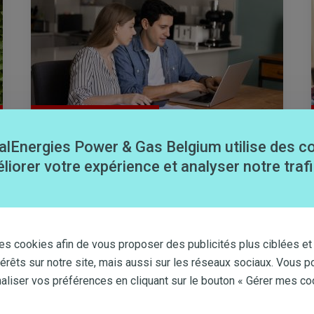
ectricité
#Budget
,
#Facture
alEnergies Power & Gas Belgium utilise des c
Choisir un contrat fixe ou
liorer votre expérience et analyser notre trafi
variable en 2026 ? Est-ce le bon
moment avec les tensions au
Moyen-Orient ?
Lire plus
24 MAR. 2026
es cookies afin de vous proposer des publicités plus ciblées et
térêts sur notre site, mais aussi sur les réseaux sociaux. Vous p
iser vos préférences en cliquant sur le bouton « Gérer mes co