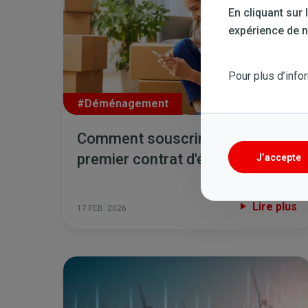
En cliquant sur
expérience de na
Pour plus d’info
#Déménagement
Comment souscrire votre
premier contrat d'énergie ?
J’accepte
Lire plus
17 FEB. 2026