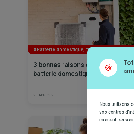
#Batterie domestique
,
#Consommation
,
#El
Tot
3 bonnes raisons d’installer une
amé
batterie domestique
Lire plus
20 APR. 2026
Nous utilisons d
vos centres d'in
moment personnal