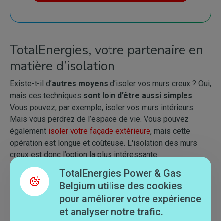
TotalEnergies, votre partenaire en
matière d’isolation
Existe-t-il d’
autres moyens
d’isoler vos murs creux ? Oui,
mais ces techniques
sont loin d’être aussi simples
.
Vous pouvez, par exemple, isoler vos murs intérieurs.
Mais vous perdrez de l’espace de vie. Vous pouvez
également
isoler votre façade extérieure
, mais cette
opération est longue et coûteuse. L'isolation des murs
creux est donc l’option la plus intéressante.
TotalEnergies Power & Gas
Belgium utilise des cookies
Saviez-vous que, depuis 2011, TotalEnergies dispose
pour améliorer votre expérience
d’une
équipe
qui se consacre exclusivement à
et analyser notre trafic.
l’isolation ?
Nous vous accompagnons tout au long de