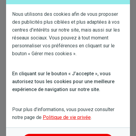
votre projet d’isolation, du devis à la réalisation
. Nous
pouvons ainsi vous mettre en contact avec
Nous utilisons des cookies afin de vous proposer
des
installateurs professionnels
et gérer
votre
des publicités plus ciblées et plus adaptées à vos
demande de prime
.
centres d'intérêts sur notre site, mais aussi sur les
réseaux sociaux. Vous pouvez à tout moment
personnaliser vos préférences en cliquant sur le
bouton « Gérer mes cookies ».
Ce qu´il faut retenir
En cliquant sur le bouton « J’accepte », vous
Une perte de chaleur pouvant aller jusqu'à
autorisez tous les cookies pour une meilleure
25%
expérience de navigation sur notre site.
Jusqu'à 30% de réduction de frais de
chauffage
Un devis gratuit et sans engagement
Pour plus d’informations, vous pouvez consulter
notre page de
Politique de vie privée
.