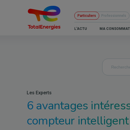
Aller
au
Particuliers
Professionnels
contenu
principal
B2C
L'ACTU
MA CONSOMMAT
-
Navigation
principale
Les Experts
6 avantages intéres
compteur intelligent