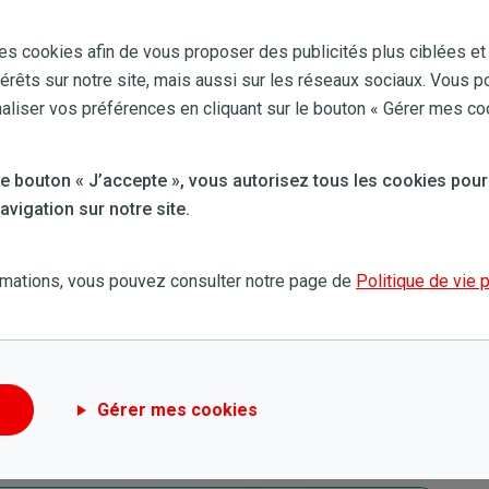
votre compteur.
es cookies afin de vous proposer des publicités plus ciblées et
aire et inversement.
térêts sur notre site, mais aussi sur les réseaux sociaux. Vous p
aire de réseau pourra identifier plus rapidement les
iser vos préférences en cliquant sur le bouton « Gérer mes co
conséquence.
ent obsolète
 le bouton « J’accepte », vous autorisez tous les cookies pour
vigation sur notre site.
eurs à budget classiques sont remplacés par des
 différent par région
rmations, vous pouvez consulter notre page de
Politique de vie 
mais cette évolution est progressive. Ores, Resa, Fluvius
s classiques mais selon un timing différent. Découvrez
e votre compteur intelligent
.
Gérer mes cookies