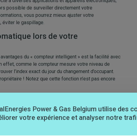
é à diverses applications et appareils électroniques,
rs possible de surveiller directement votre
ormations, vous pourrez mieux ajuster votre
éviter le gaspillage.
omatique lors de votre
antages du « compteur intelligent » est la facilité avec
 En effet, comme le compteur mesure votre niveau de
ouver l’index exact du jour du changement d’occupant.
propriétaire ! Notez que cette fonction n’est pas encore
ides
alEnergies Power & Gas Belgium utilise des c
onnaire de réseau peut désormais gérer votre compteur
liorer votre expérience et analyser notre trafi
interventions s’effectuent plus simplement et rapidement.
e la venue d’un technicien pendant des jours ! Voici
fectuer à distance
: