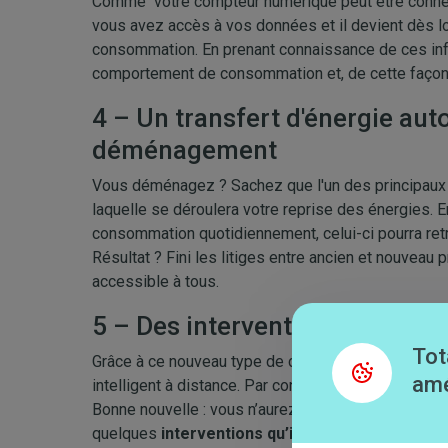
Comme votre compteur numérique peut être connect
vous avez accès à vos données et il devient dès lo
consommation. En prenant connaissance de ces inf
comportement de consommation et, de cette façon, 
4 – Un transfert d'énergie aut
déménagement
Vous déménagez ? Sachez que l'un des principaux av
laquelle se déroulera votre reprise des énergies.
consommation quotidiennement, celui-ci pourra retr
Résultat ? Fini les litiges entre ancien et nouveau 
accessible à tous.
5 – Des interventions plus rap
Tot
Grâce à ce nouveau type de compteur, votre gesti
amé
intelligent à distance. Par conséquent, toutes les 
Bonne nouvelle : vous n’aurez plus besoin d'attendr
quelques
interventions qu’il sera possible d’ef