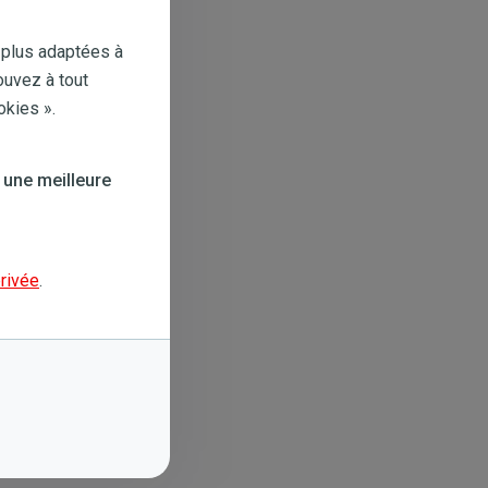
 plus adaptées à
ouvez à tout
okies ».
 une meilleure
privée
.