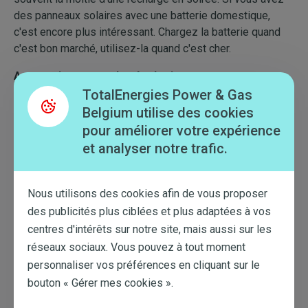
des panneaux solaires avec une batterie domestique,
c'est encore plus intéressant. Chargez la batterie quand
c'est bon marché, utilisez-la quand c'est cher.
Automatiquement plus écologique
TotalEnergies Power & Gas
Voici le plus beau : les moments bon marché sont souvent
Belgium utilise des cookies
des moments verts. Beaucoup de vent ou de soleil
pour améliorer votre expérience
signifie des prix bas. En consommant davantage à ces
et analyser notre trafic.
moments-là, vous optez automatiquement pour l'énergie
renouvelable. Votre portefeuille et l'environnement y
gagnent tous les deux.
Nous utilisons des cookies afin de vous proposer
des publicités plus ciblées et plus adaptées à vos
Les appareils intelligents deviennent vraiment
centres d'intérêts sur notre site, mais aussi sur les
intelligents
réseaux sociaux. Vous pouvez à tout moment
Les tarifs dynamiques donnent vraiment du sens aux
personnaliser vos préférences en cliquant sur le
appareils intelligents. Un chauffe-eau intelligent qui se
bouton « Gérer mes cookies ».
réchauffe quand l'électricité est très bon marché. Une
machine à laver qui démarre automatiquement pendant les