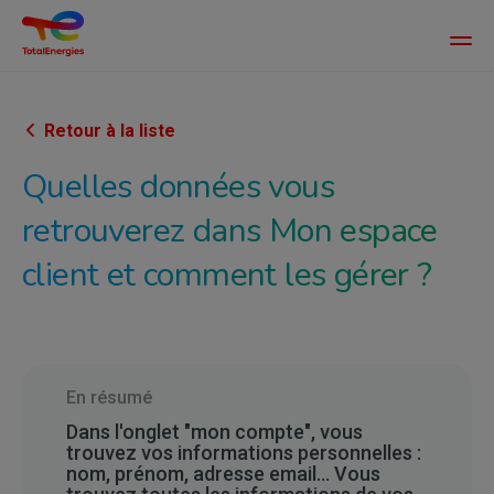
Main
men
Aller
au
contenu
Retour à la liste
principal
Quelles données vous
retrouverez dans Mon espace
client et comment les gérer ?
En résumé
Dans l'onglet "mon compte", vous
trouvez vos informations personnelles :
nom, prénom, adresse email... Vous