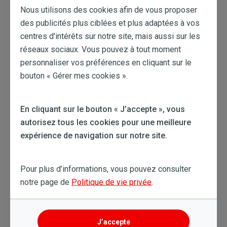
dans l’onglet « entreprises et références ».
Nous utilisons des cookies afin de vous proposer
des publicités plus ciblées et plus adaptées à vos
Cet onglet regroupe les détails concernant les différents
centres d'intérêts sur notre site, mais aussi sur les
sites de vos entreprises :
réseaux sociaux. Vous pouvez à tout moment
Nom
personnaliser vos préférences en cliquant sur le
Numéro d’entreprise
bouton « Gérer mes cookies ».
Références
Sites associés
En cliquant sur le bouton « J’accepte », vous
autorisez tous les cookies pour une meilleure
Cet article m'a aidé
expérience de navigation sur notre site.
Cet article ne m'a pas aidé
Pour plus d’informations, vous pouvez consulter
notre page de
Politique de vie privée
.
Retour à la liste
J’accepte