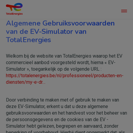
Main
men
Algemene Gebruiksvoorwaarden
Overslaan
en
van de EV-Simulator van
naar
TotalEnergies
de
inhoud
gaan
Welkom bij de website van TotalEnergies waarop het EV
commercieel aanbod voorgesteld wordt, hierna « EV-
Simulator », toegankelijk op de volgende URL :
https://totalenergies.be/nl/professioneel/producten-en-
diensten/my-e-dr…
Door verbinding te maken met of gebruik te maken van
deze EV-Simulator, erkent u dat u deze algemene
gebruiksvoorwaarden en het handvest voor het beheer van
de persoonsgegevens en de cookies van de EV -
Simulator hebt gelezen, begrepen en aanvaard, zonder
beperking of voorbehoud. Hierbij dient opgemerkt dat, als