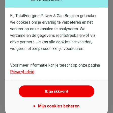
deze te gebruiken;
- te hebben gecontroleerd of de gebruikte
computerconfiguratie geen virussen bevat en of deze in
Bij TotalEnergies Power & Gas Belgium gebruiken
perfecte staat verkeert;
we cookies om je ervaring te verbeteren en het
verkeer op onze kanalen te analyseren. We
5. Hypertekstlinks
verzamelen de gegevens rechtstreeks en/of via
5.1. Activering van de links De Vennootschap wijst
onze partners. Je kan alle cookies aanvaarden,
formeel alle verantwoordelijkheid af voor de inhoud van de
weigeren of aanpassen aan je voorkeuren.
EV-Simulators waarnaar zij links aanbiedt. Deze links
worden aangeboden aan de Gebruiker van de EV-
Simulator. Gelieve de algemene voorwaarden en het
Voor meer informatie kan je terecht op onze pagina
handvest betreffende de bescherming van
Privacybeleid
.
persoonsgegevens en cookies van deze sites te
raadplegen voor meer informatie over hun manier van
werken ter zake. De beslissing om gebruik te maken van
de links berust uitsluitend bij de Gebruikers van de EV-
Ik ga akkoord
Simulator. De Vennootschap kan op elk moment een link
op de EV-Simulator wijzigen of verwijderen.
Mijn cookies beheren
5.2. Goedkeuring van de links Indien u een hypertekstlink