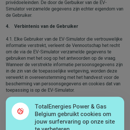
privédoeleinden. De door de Gerbuiker van de EV-
Simulator verzamelde gegevens zijn echter eigendom van
de Gebruiker.
4. Verbintenis van de Gebruiker
4.1. Elke Gebruiker van de EV-Simulator die vertrouwelijke
informatie verstrekt, verleent de Vennootschap het recht
om de via de EV-Simulator verzamelde gegevens te
gebruiken met het oog op het antwoorden op de vraag.
Wanneer de verstrekte informatie persoonsgegevens zijn
in de zin van de toepasselijke wetgeving, worden deze
verwerkt in overeenstemming met het handvest voor de
bescherming van persoonsgegevens en cookies dat van
toepassing is op de EV-Simulator.
4.2. Elke Gerbuiker van de EV-Simulator verklaart dat hij/zij
TotalEnergies Power & Gas
deze algemene gebruiksvoorwaarden en de geldende
Belgium gebruikt cookies om
wetten naleeft. Zo bevestigt hij in het bijzonder:
jouw surfervaring op onze site
- te beschikken over de bevoegdheid en de nodige
te verbeteren.
middelen om toegang te krijgen tot de EV-Simulator en