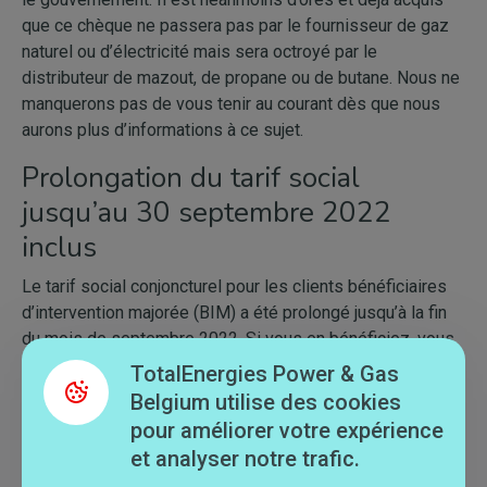
que ce chèque ne passera pas par le fournisseur de gaz
naturel ou d’électricité mais sera octroyé par le
distributeur de mazout, de propane ou de butane. Nous ne
manquerons pas de vous tenir au courant dès que nous
aurons plus d’informations à ce sujet.
Prolongation du tarif social
jusqu’au 30 septembre 2022
inclus
Le tarif social conjoncturel pour les clients bénéficiaires
d’intervention majorée (BIM) a été prolongé jusqu’à la fin
du mois de septembre 2022. Si vous en bénéficiez, vous
avez alors aussi droit à la réduction TVA et à la prime de
TotalEnergies Power & Gas
chauffage.
Belgium utilise des cookies
pour améliorer votre expérience
Envie d’en savoir plus sur les mesures prises par le
et analyser notre trafic.
gouvernement belge ? Allez faire un tour
sur notre FAQ
!