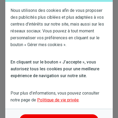
Nous utilisons des cookies afin de vous proposer
Ce qu´il faut retenir
des publicités plus ciblées et plus adaptées à vos
centres d'intérêts sur notre site, mais aussi sur les
TVA sur l’électricité et sur le gaz à 6% au
réseaux sociaux. Vous pouvez à tout moment
lieu de 21% jusqu’au 30 septembre 2022
personnaliser vos préférences en cliquant sur le
inclus
bouton « Gérer mes cookies ».
Prime unique de 100€ pour le chauffage
Réduction automatique unique de 200€
pour tous les ménages qui se chauffent
En cliquant sur le bouton « J’accepte », vous
au mazout, au propane ou au butane
autorisez tous les cookies pour une meilleure
Prolongation du tarif social conjoncturel
expérience de navigation sur notre site.
jusqu’au 30 septembre 2022 inclus
Pour plus d’informations, vous pouvez consulter
notre page de
Politique de vie privée
.
23 Mar. 2022