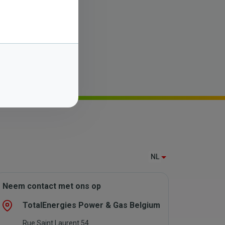
NL
Neem contact met ons op
TotalEnergies Power & Gas Belgium
Rue Saint Laurent 54