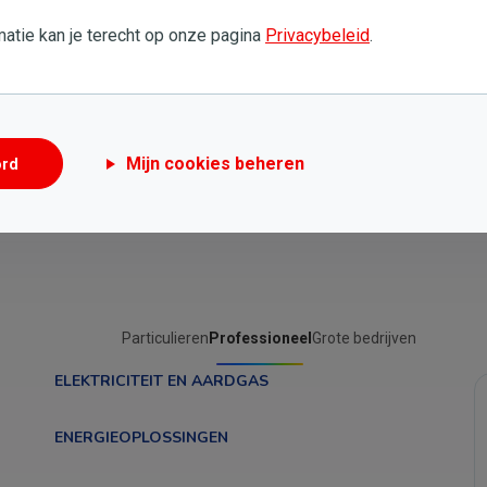
Probeer een nieuwe zoekopdracht
atie kan je terecht op onze pagina
Privacybeleid
.
Mijn cookies beheren
ord
Particulieren
Professioneel
Grote bedrijven
ELEKTRICITEIT EN AARDGAS
ENERGIEOPLOSSINGEN