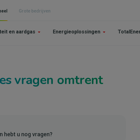
neel
Grote bedrijven
n
iteit en aardgas
Energieoplossingen
TotalEne
gation
pendants
ies vragen omtrent
en hebt u nog vragen?