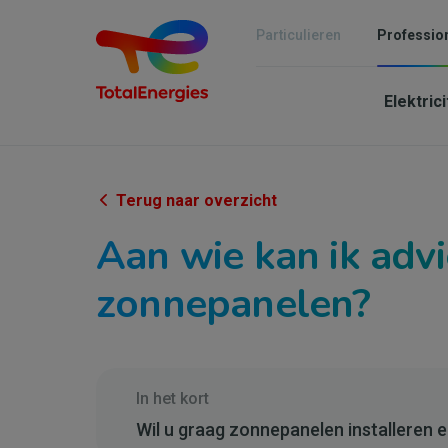
Overslaan
en
Particulieren
Professio
naar
Mai
de
inhoud
Elektric
navi
gaan
-
Indé
Terug naar overzicht
&
Aan wie kan ik adv
PME
zonnepanelen?
In het kort
Wil u graag zonnepanelen installeren 