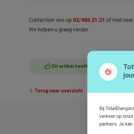
Contacteer ons op
02/486.21.21
of mail naa
We helpen u graag verder.
Tot
Dit artikel heeft me geholpen
jou
Terug naar overzicht
Bij TotalEnergie
verkeer op onze
partners. Je kan