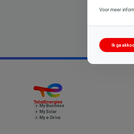
Voor meer inform
Ik ga akko
My Business
My Solar
My e-Drive