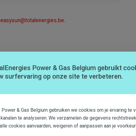
r
easysun@totalenergies.be
.
alEnergies Power & Gas Belgium gebruikt coo
Dit artikel heeft me niet geholpen
w surfervaring op onze site te verbeteren.
s Power & Gas Belgium gebruiken we cookies om je ervaring te v
 kanalen te analyseren. We verzamelen de gegevens rechtstreek
 alle cookies aanvaarden, weigeren of aanpassen aan je voorkeur
Nog steeds hulp nodig?