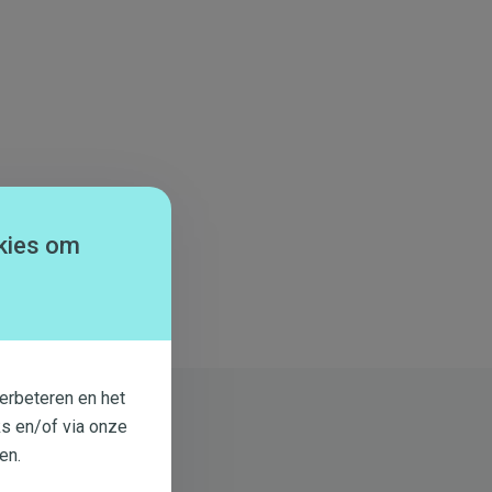
kies om
erbeteren en het
s en/of via onze
en.