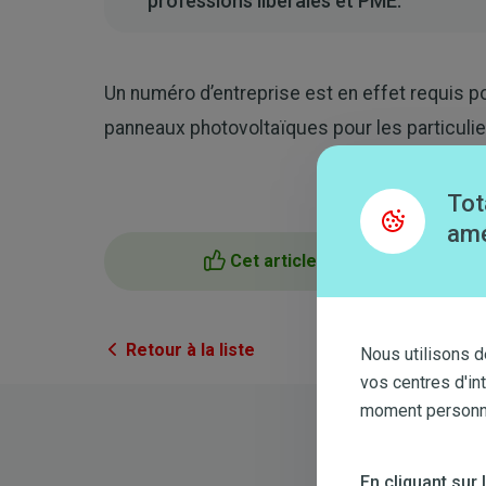
professions libérales et PME.
Un numéro d’entreprise est en effet requis po
panneaux photovoltaïques pour les particulie
Tot
amé
Cet article m'a aidé
Retour à la liste
Nous utilisons d
vos centres d'in
moment personnal
En cliquant sur