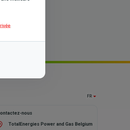
privée
.
FR
ontactez-nous
TotalEnergies Power and Gas Belgium