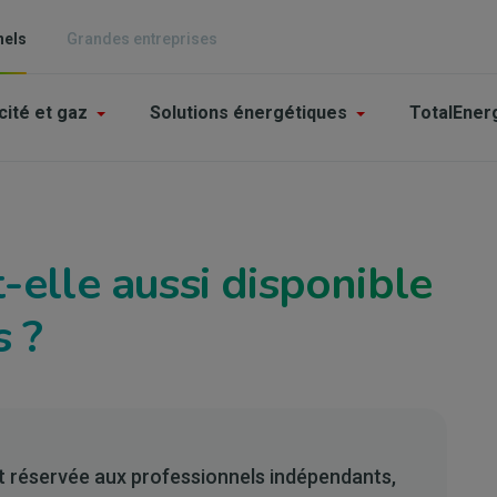
nels
Grandes entreprises
n
cité et gaz
Solutions énergétiques
TotalEner
igation
épendants
-elle aussi disponible
E
s ?
t réservée aux professionnels indépendants,