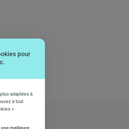
ookies pour
c.
 plus adaptées à
ouvez à tout
okies ».
 une meilleure