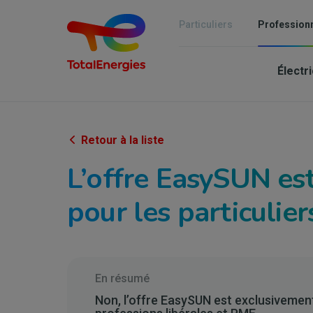
Aller
au
Particuliers
Profession
contenu
Mai
principal
Électri
nav
-
Ind
Retour à la liste
&
L’offre EasySUN est
PM
pour les particulier
En résumé
Non, l’offre EasySUN est exclusivemen