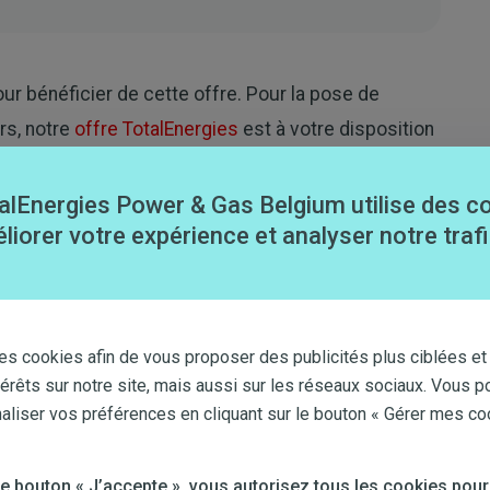
ur bénéficier de cette offre. Pour la pose de
rs, notre
offre TotalEnergies
est à votre disposition
alEnergies Power & Gas Belgium utilise des c
liorer votre expérience et analyser notre trafi
Cet article ne m'a pas aidé
es cookies afin de vous proposer des publicités plus ciblées et
térêts sur notre site, mais aussi sur les réseaux sociaux. Vous p
iser vos préférences en cliquant sur le bouton « Gérer mes co
 le bouton « J’accepte », vous autorisez tous les cookies pour