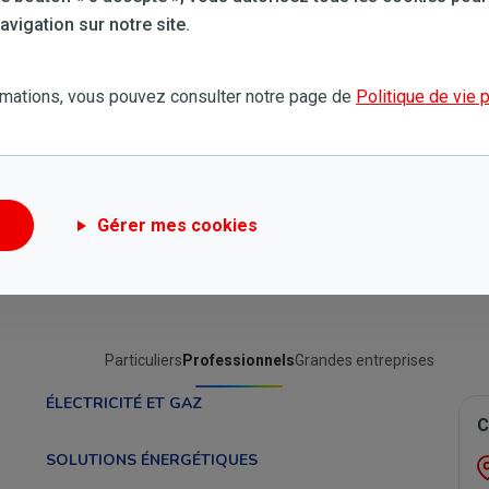
Toujours besoin d'aide?
vigation sur notre site.
Essayez une nouvelle recherche
rmations, vous pouvez consulter notre page de
Politique de vie 
Gérer mes cookies
Particuliers
Professionnels
Grandes entreprises
ÉLECTRICITÉ ET GAZ
C
SOLUTIONS ÉNERGÉTIQUES