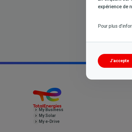
expérience de na
Pour plus d’info
J’accepte
My Business
My Solar
My e-Drive